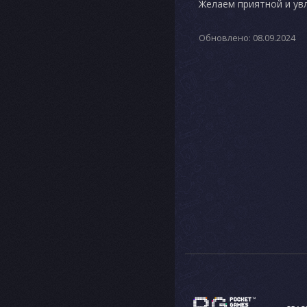
Желаем приятной и ув
Обновлено:
08.09.2024