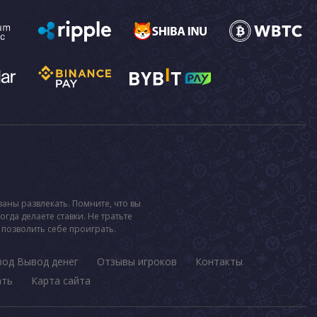
аны развлекать. Помните, что вы
огда делаете ставки. Не тратьте
позволить себе проиграть.
вод Вывод денег
Отзывы игроков
Контакты
ать
Карта сайта