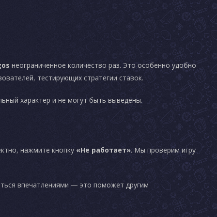
gos
неограниченное количество раз. Это особенно удобно
зователей, тестирующих стратегии ставок.
ьный характер и не могут быть выведены.
ектно, нажмите кнопку
«Не работает»
. Мы проверим игру
ться впечатлениями — это поможет другим