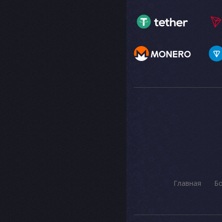
Главная
Б