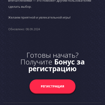
впечатлениями — это поможет другим пользователям
сделать выбор.
Желаем приятной и увлекательной игры!
Обновлено:
08.09.2024
Готовы начать?
Получите
Бонус за
регистрацию
РЕГИСТРАЦИЯ