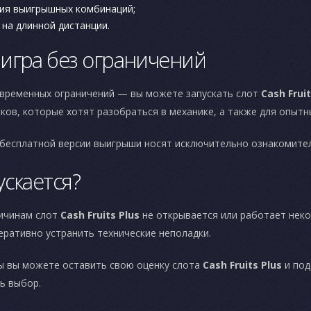
ия выигрышных комбинаций;
 на длинной дистанции.
 игра без ограничений
временных ограничений — вы можете запускать слот
Cash Fruit
ков, которые хотят разобраться в механике, а также для опытн
 бесплатной версии выигрыши носят исключительно ознакомител
ускается?
ричинам слот
Cash Fruits Plus
не открывается или работает нек
еративно устранить технические неполадки.
ы вы можете оставить свою оценку слота
Cash Fruits Plus
и под
ь выбор.