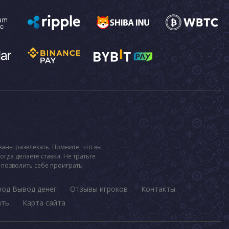
аны развлекать. Помните, что вы
огда делаете ставки. Не тратьте
позволить себе проиграть.
вод Вывод денег
Отзывы игроков
Контакты
ать
Карта сайта