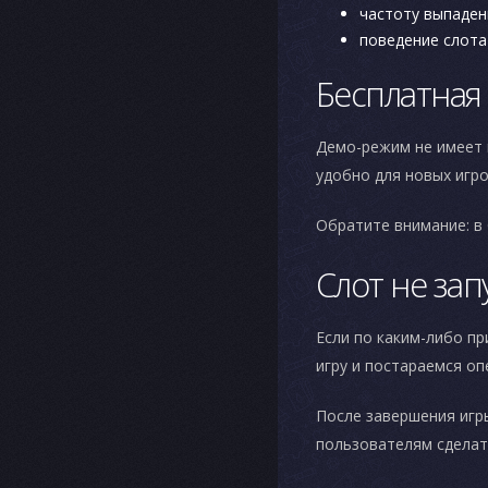
частоту выпаден
поведение слота
Бесплатная
Демо-режим не имеет 
удобно для новых игро
Обратите внимание: в
Слот не зап
Если по каким-либо п
игру и постараемся оп
После завершения игр
пользователям сделат