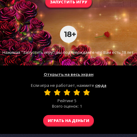
ЗАПУСТИТЬ ИГРУ
Нажимая "Запустить игру", вы подтверждаете что Вам есть 18 лет.
Открыть на весь экран
Если игра не работает, нажмите
сюда
Рейтинг
5
Всего оценок:
1
ИГРАТЬ НА ДЕНЬГИ