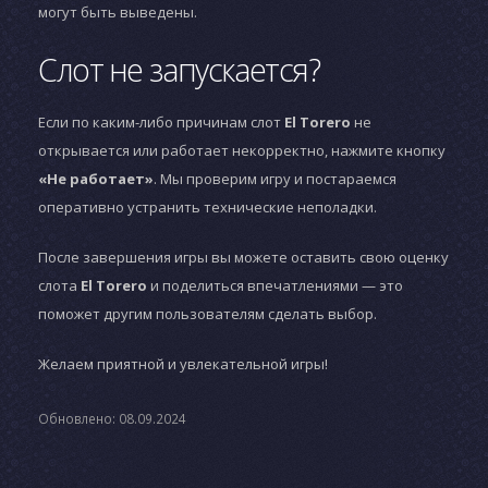
могут быть выведены.
Слот не запускается?
Если по каким-либо причинам слот
El Torero
не
открывается или работает некорректно, нажмите кнопку
«Не работает»
. Мы проверим игру и постараемся
оперативно устранить технические неполадки.
После завершения игры вы можете оставить свою оценку
слота
El Torero
и поделиться впечатлениями — это
поможет другим пользователям сделать выбор.
Желаем приятной и увлекательной игры!
Обновлено:
08.09.2024