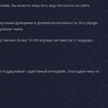
жиме. Вы можете запустить игру бесплатно на сайте
нусными функциями и уровнем волатильности. Все раунды
добном темпе.
ставлено более 10 000 игровых автоматов от ведущих
и поддерживает адаптивный интерфейс, благодаря чему он