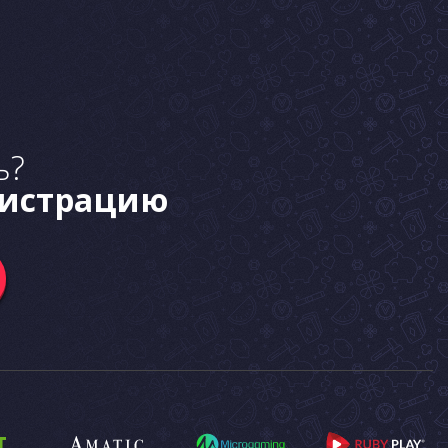
ь?
гистрацию