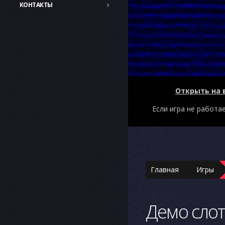
КОНТАКТЫ
Открыть на 
Если игра не работа
Главная
Игры
Демо слот