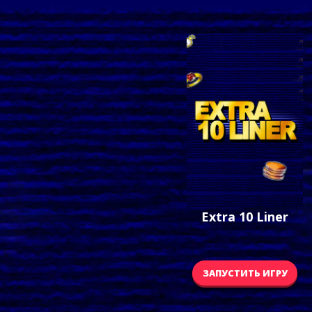
Extra 10 Liner
ЗАПУСТИТЬ ИГРУ