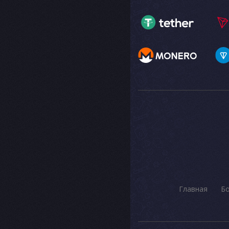
Главная
Б