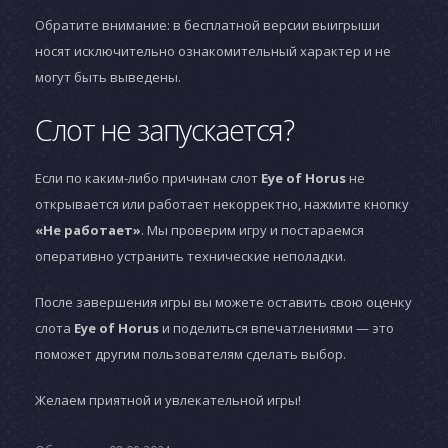
Обратите внимание: в бесплатной версии выигрыши
носят исключительно ознакомительный характер и не
могут быть выведены.
Слот не запускается?
Если по каким-либо причинам слот
Eye of Horus
не
открывается или работает некорректно, нажмите кнопку
«Не работает»
. Мы проверим игру и постараемся
оперативно устранить технические неполадки.
После завершения игры вы можете оставить свою оценку
слота
Eye of Horus
и поделиться впечатлениями — это
поможет другим пользователям сделать выбор.
Желаем приятной и увлекательной игры!