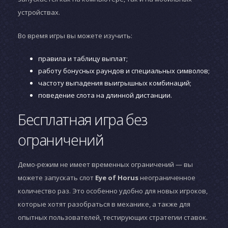
устройствах.
Во время игры вы можете изучить:
правила и таблицу выплат;
работу бонусных раундов и специальных символов;
частоту выпадения выигрышных комбинаций;
поведение слота на длинной дистанции.
Бесплатная игра без
ограничений
Демо-режим не имеет временных ограничений — вы
можете запускать слот
Eye of Horus
неограниченное
количество раз. Это особенно удобно для новых игроков,
которые хотят разобраться в механике, а также для
опытных пользователей, тестирующих стратегии ставок.