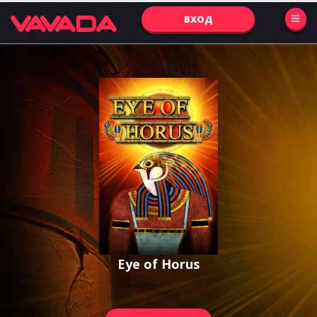
ВХОД
Eye of Horus