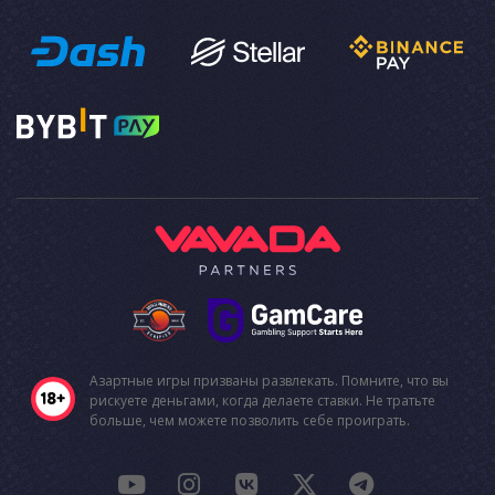
Азартные игры призваны развлекать. Помните, что вы
рискуете деньгами, когда делаете ставки. Не тратьте
больше, чем можете позволить себе проиграть.