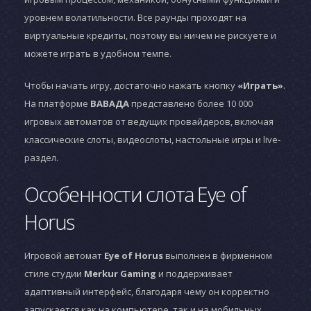
уровнем волатильности. Все раунды проходят на
виртуальные кредиты, поэтому вы ничем не рискуете и
можете играть в удобном темпе.
Чтобы начать игру, достаточно нажать кнопку
«Играть»
.
На платформе
ВАВАДА
представлено более 10 000
игровых автоматов от ведущих провайдеров, включая
классические слоты, видеослоты, настольные игры и live-
раздел.
Особенности слота Eye of
Horus
Игровой автомат
Eye of Horus
выполнен в фирменном
стиле студии
Merkur Gaming
и поддерживает
адаптивный интерфейс, благодаря чему он корректно
запускается как на компьютере, так и на мобильных