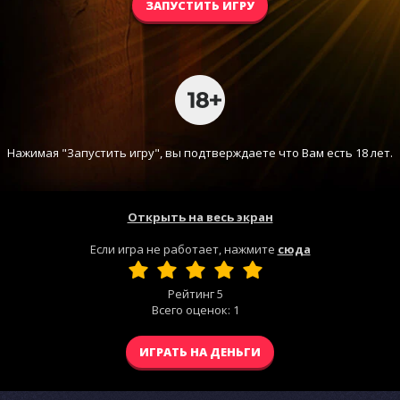
ЗАПУСТИТЬ ИГРУ
Нажимая "Запустить игру", вы подтверждаете что Вам есть 18 лет.
Открыть на весь экран
Если игра не работает, нажмите
сюда
Рейтинг
5
Всего оценок:
1
ИГРАТЬ НА ДЕНЬГИ