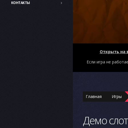
КОНТАКТЫ
Открыть на 
Если игра не работа
Главная
Игры
Демо слот