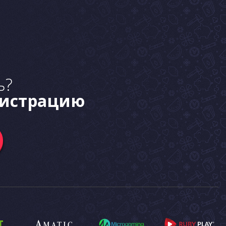
ь?
гистрацию