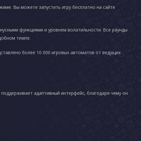
име. Вы можете запустить игру бесплатно на сайте
нусными функциями и уровнем волатильности. Все раунды
добном темпе.
ставлено более 10 000 игровых автоматов от ведущих
 поддерживает адаптивный интерфейс, благодаря чему он