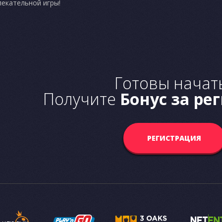
лекательной игры!
Готовы начат
Получите
Бонус за ре
РЕГИСТРАЦИЯ