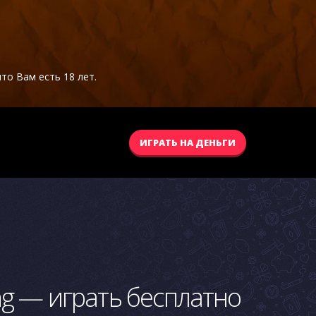
то Вам есть 18 лет.
ИГРАТЬ НА ДЕНЬГИ
ing — играть бесплатно