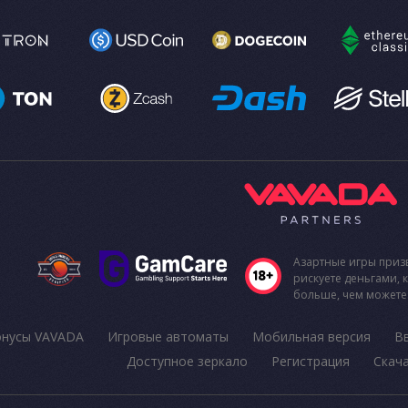
Азартные игры призв
рискуете деньгами, к
больше, чем можете 
онусы VAVADA
Игровые автоматы
Мобильная версия
В
Доступное зеркало
Регистрация
Скач