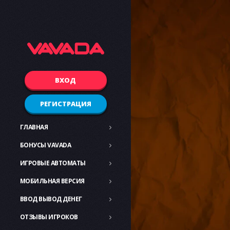
ВХОД
РЕГИСТРАЦИЯ
ГЛАВНАЯ
БОНУСЫ VAVADA
ИГРОВЫЕ АВТОМАТЫ
МОБИЛЬНАЯ ВЕРСИЯ
ВВОД ВЫВОД ДЕНЕГ
ОТЗЫВЫ ИГРОКОВ