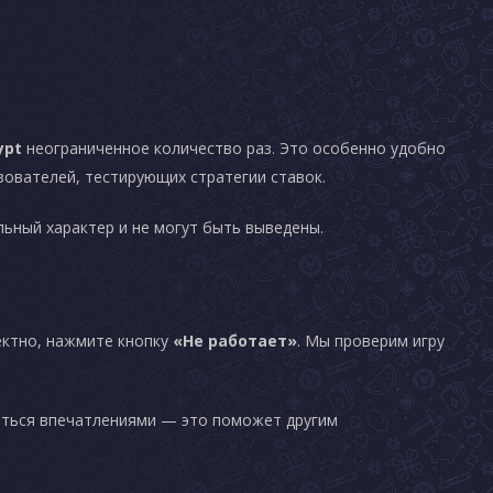
ypt
неограниченное количество раз. Это особенно удобно
зователей, тестирующих стратегии ставок.
ьный характер и не могут быть выведены.
ектно, нажмите кнопку
«Не работает»
. Мы проверим игру
ться впечатлениями — это поможет другим