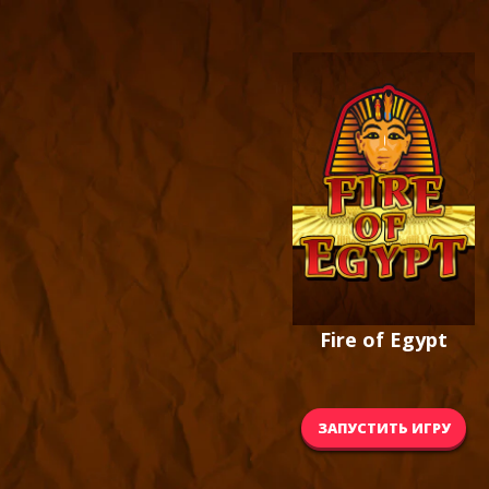
Fire of Egypt
ЗАПУСТИТЬ ИГРУ