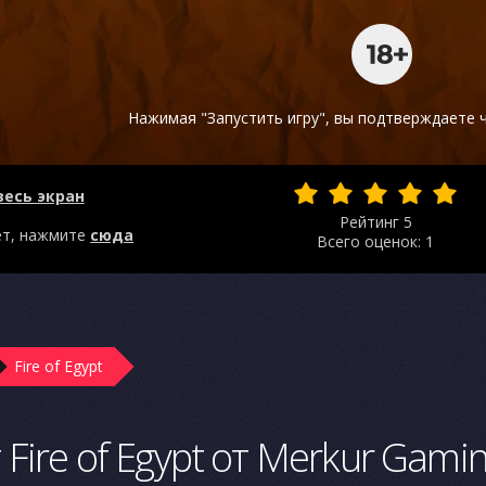
Нажимая "Запустить игру", вы подтверждаете ч
весь экран
Рейтинг
5
ет, нажмите
сюда
Всего оценок:
1
Fire of Egypt
 Fire of Egypt от Merkur Gam