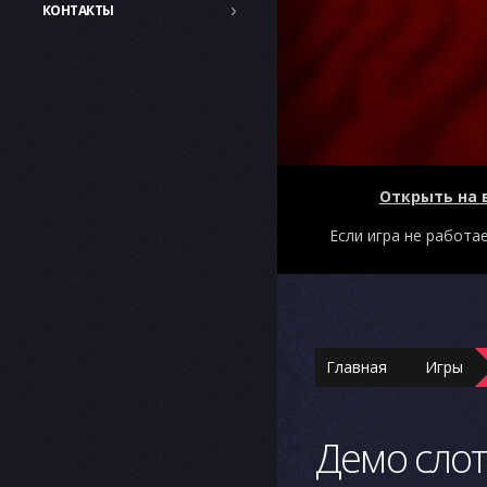
КОНТАКТЫ
Открыть на 
Если игра не работа
Главная
Игры
Демо слот