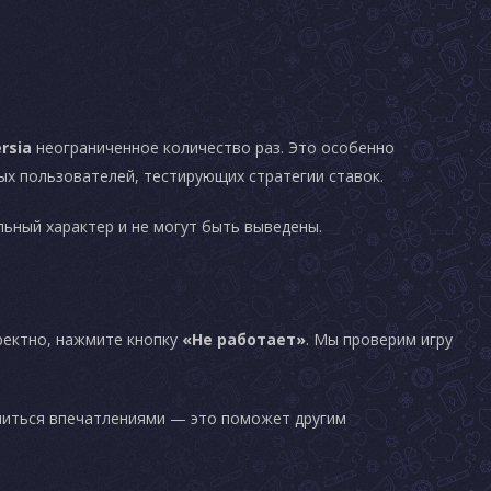
ersia
неограниченное количество раз. Это особенно
ых пользователей, тестирующих стратегии ставок.
ьный характер и не могут быть выведены.
ректно, нажмите кнопку
«Не работает»
. Мы проверим игру
литься впечатлениями — это поможет другим