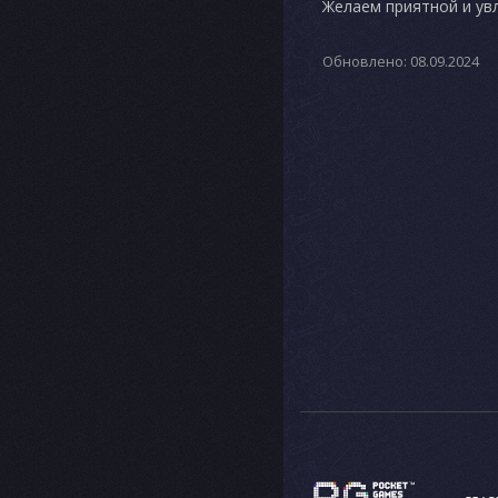
Желаем приятной и ув
Обновлено:
08.09.2024