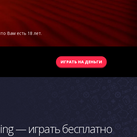
то Вам есть 18 лет.
ИГРАТЬ НА ДЕНЬГИ
ming — играть бесплатно