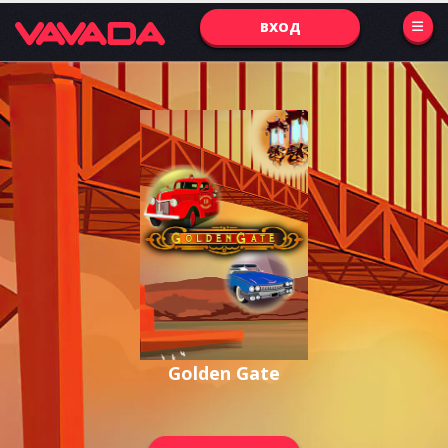
ВХОД
Golden Gate