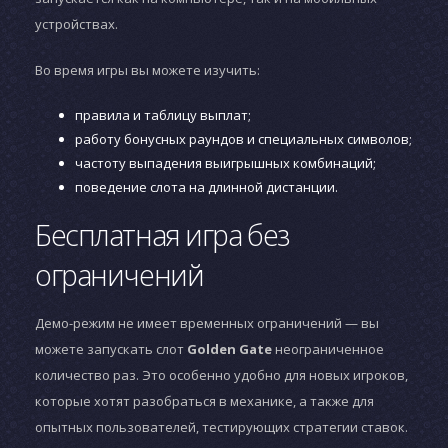
устройствах.
Во время игры вы можете изучить:
правила и таблицу выплат;
работу бонусных раундов и специальных символов;
частоту выпадения выигрышных комбинаций;
поведение слота на длинной дистанции.
Бесплатная игра без
ограничений
Демо-режим не имеет временных ограничений — вы
можете запускать слот
Golden Gate
неограниченное
количество раз. Это особенно удобно для новых игроков,
которые хотят разобраться в механике, а также для
опытных пользователей, тестирующих стратегии ставок.