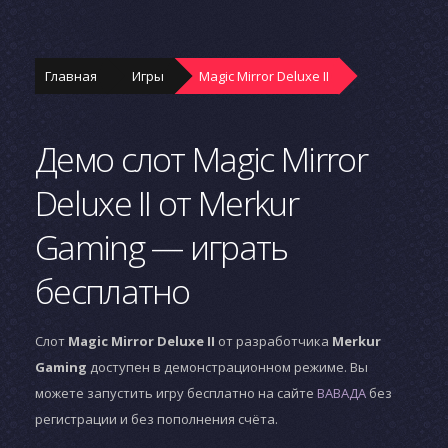
Главная
Игры
Magic Mirror Deluxe II
Демо слот Magic Mirror
Deluxe II от Merkur
Gaming — играть
бесплатно
Слот
Magic Mirror Deluxe II
от разработчика
Merkur
Gaming
доступен в демонстрационном режиме. Вы
можете запустить игру бесплатно на сайте
ВАВАДА
без
регистрации и без пополнения счёта.