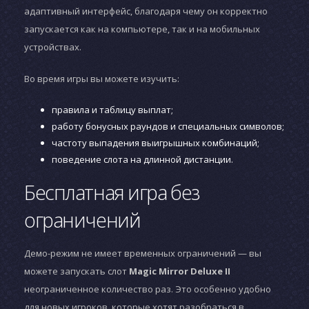
адаптивный интерфейс, благодаря чему он корректно
запускается как на компьютере, так и на мобильных
устройствах.
Во время игры вы можете изучить:
правила и таблицу выплат;
работу бонусных раундов и специальных символов;
частоту выпадения выигрышных комбинаций;
поведение слота на длинной дистанции.
Бесплатная игра без
ограничений
Демо-режим не имеет временных ограничений — вы
можете запускать слот
Magic Mirror Deluxe II
неограниченное количество раз. Это особенно удобно
для новых игроков, которые хотят разобраться в