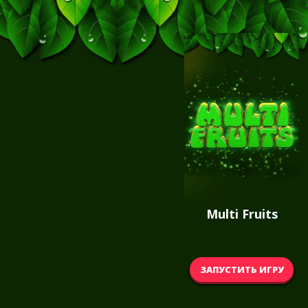
Multi Fruits
ЗАПУСТИТЬ ИГРУ