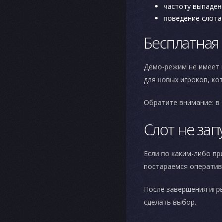
частоту выпаден
поведение слота
Бесплатная
Демо-режим не имеет 
для новых игроков, ко
Обратите внимание: в
Слот не зап
Если по каким-либо п
постараемся оператив
После завершения игр
сделать выбор.