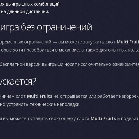
ия выигрышных комбинаций;
 на длинной дистанции.
 игра без ограничений
временных ограничений — вы можете запускать слот
Multi Frui
торые хотят разобраться в механике, а также для опытных поль
 бесплатной версии выигрыши носят исключительно ознакомител
ускается?
ричинам слот
Multi Fruits
не открывается или работает некоррек
но устранить технические неполадки.
ы вы можете оставить свою оценку слота
Multi Fruits
и поделит