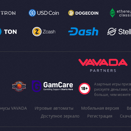
Азартные игры призв
рискуете деньгами, к
больше, чем можете 
онусы VAVADA
Игровые автоматы
Мобильная версия
В
Доступное зеркало
Регистрация
Скач