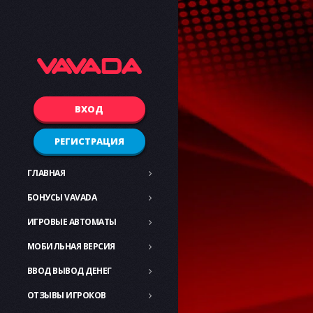
ВХОД
РЕГИСТРАЦИЯ
ГЛАВНАЯ
БОНУСЫ VAVADA
ИГРОВЫЕ АВТОМАТЫ
МОБИЛЬНАЯ ВЕРСИЯ
ВВОД ВЫВОД ДЕНЕГ
ОТЗЫВЫ ИГРОКОВ