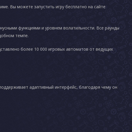
ме. Вы можете запустить игру бесплатно на сайте
нусными функциями и уровнем волатильности. Все раунды
добном темпе.
ставлено более 10 000 игровых автоматов от ведущих
поддерживает адаптивный интерфейс, благодаря чему он