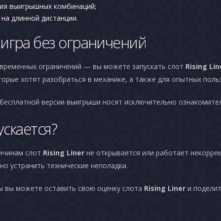
ия выигрышных комбинаций;
 на длинной дистанции.
 игра без ограничений
временных ограничений — вы можете запускать слот
Rising Lin
торые хотят разобраться в механике, а также для опытных поль
 бесплатной версии выигрыши носят исключительно ознакомител
ускается?
ричинам слот
Rising Liner
не открывается или работает некорре
но устранить технические неполадки.
ы вы можете оставить свою оценку слота
Rising Liner
и поделит