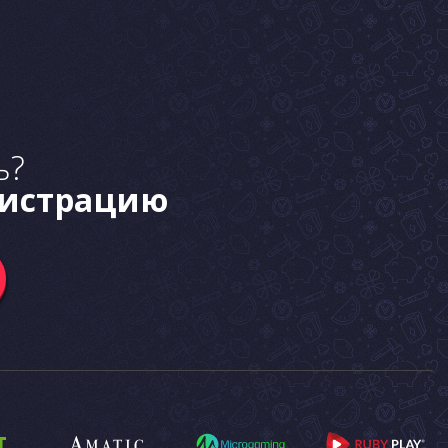
ь?
гистрацию