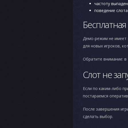
частоту выпаден
поведение слота
Бесплатная
Демо-режим не имеет 
для новых игроков, ко
Обратите внимание: в
Слот не зап
Если по каким-либо п
постараемся оператив
После завершения игр
сделать выбор.