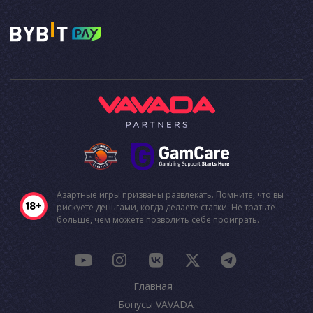
Азартные игры призваны развлекать. Помните, что вы
рискуете деньгами, когда делаете ставки. Не тратьте
больше, чем можете позволить себе проиграть.
Главная
Бонусы VAVADA