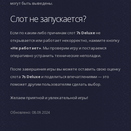
могут быть выведены.
Слот не запускается?
Если по каким-либо причинам слот
7s Deluxe
не
открывается или работает некорректно, нажмите кнопку
«Не работает»
. Мы проверим игру и постараемся
оперативно устранить технические неполадки.
После завершения игры вы можете оставить свою оценку
слота
7s Deluxe
и поделиться впечатлениями — это
поможет другим пользователям сделать выбор.
Желаем приятной и увлекательной игры!
Обновлено:
08.09.2024