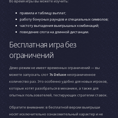
Во время игры вы можете изучить:
правила и таблицу выплат;
работу бонусных раундов и специальных символов;
частоту выпадения выигрышных комбинаций;
поведение слота на длинной дистанции.
Бесплатная игра без
ограничений
Демо-режим не имеет временных ограничений — вы
можете запускать слот
7s Deluxe
неограниченное
количество раз. Это особенно удобно для новых игроков,
которые хотят разобраться в механике, а также для
опытных пользователей, тестирующих стратегии ставок.
Обратите внимание: в бесплатной версии выигрыши
носят исключительно ознакомительный характер и не