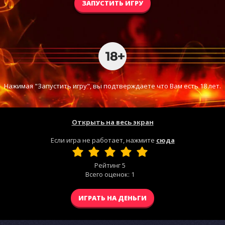
ЗАПУСТИТЬ ИГРУ
Нажимая "Запустить игру", вы подтверждаете что Вам есть 18 лет.
Открыть на весь экран
Если игра не работает, нажмите
сюда
Рейтинг
5
Всего оценок:
1
ИГРАТЬ НА ДЕНЬГИ