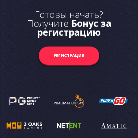
Готовы начать?
Получите
Бонус за
регистрацию
РЕГИСТРАЦИЯ