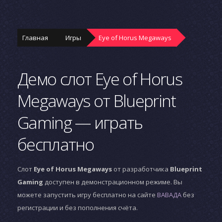
Главная
Игры
Eye of Horus Megaways
Демо слот Eye of Horus
Megaways от Blueprint
Gaming — играть
бесплатно
Слот
Eye of Horus Megaways
от разработчика
Blueprint
Gaming
доступен в демонстрационном режиме. Вы
можете запустить игру бесплатно на сайте
ВАВАДА
без
регистрации и без пополнения счёта.