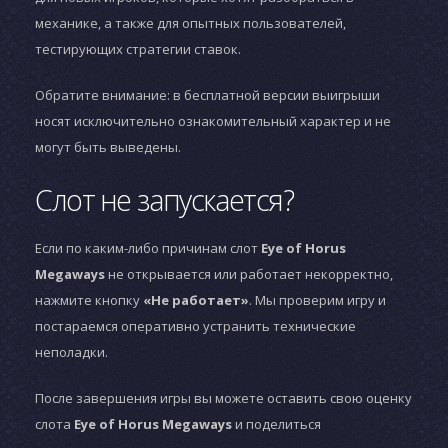
механике, а также для опытных пользователей,
тестирующих стратегии ставок.
Обратите внимание: в бесплатной версии выигрыши
носят исключительно ознакомительный характер и не
могут быть выведены.
Слот не запускается?
Если по каким-либо причинам слот
Eye of Horus
Megaways
не открывается или работает некорректно,
нажмите кнопку
«Не работает»
. Мы проверим игру и
постараемся оперативно устранить технические
неполадки.
После завершения игры вы можете оставить свою оценку
слота
Eye of Horus Megaways
и поделиться