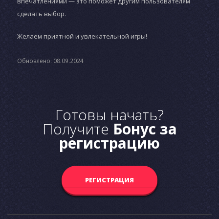
впечатлениями — это поможет другим пользователям
сделать выбор.
Желаем приятной и увлекательной игры!
Обновлено:
08.09.2024
Готовы начать?
Получите
Бонус за
регистрацию
РЕГИСТРАЦИЯ