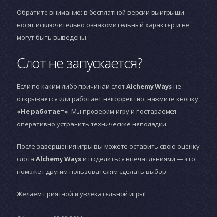
Обратите внимание: в бесплатной версии выигрыши
носят исключительно ознакомительный характер и не
могут быть выведены.
Слот не запускается?
Если по каким-либо причинам слот
Alchemy Ways
не
открывается или работает некорректно, нажмите кнопку
«Не работает»
. Мы проверим игру и постараемся
оперативно устранить технические неполадки.
После завершения игры вы можете оставить свою оценку
слота
Alchemy Ways
и поделиться впечатлениями — это
поможет другим пользователям сделать выбор.
Желаем приятной и увлекательной игры!