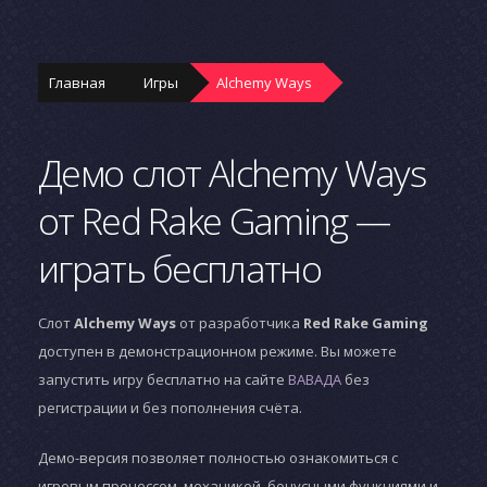
Главная
Игры
Alchemy Ways
Демо слот Alchemy Ways
от Red Rake Gaming —
играть бесплатно
Слот
Alchemy Ways
от разработчика
Red Rake Gaming
доступен в демонстрационном режиме. Вы можете
запустить игру бесплатно на сайте
ВАВАДА
без
регистрации и без пополнения счёта.
Демо-версия позволяет полностью ознакомиться с
игровым процессом, механикой, бонусными функциями и