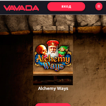
ВХОД
Alchemy Ways