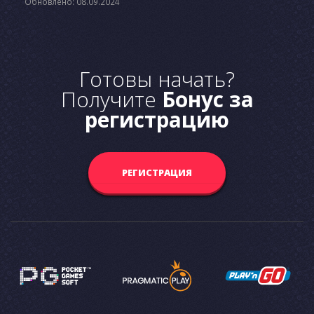
Обновлено:
08.09.2024
Готовы начать?
Получите
Бонус за
регистрацию
РЕГИСТРАЦИЯ