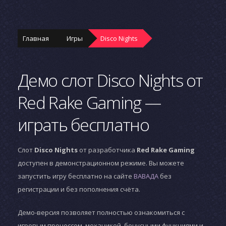
Главная
Игры
Disco Nights
Демо слот Disco Nights от
Red Rake Gaming —
играть бесплатно
Слот
Disco Nights
от разработчика
Red Rake Gaming
доступен в демонстрационном режиме. Вы можете
запустить игру бесплатно на сайте
ВАВАДА
без
регистрации и без пополнения счёта.
Демо-версия позволяет полностью ознакомиться с
игровым процессом, механикой, бонусными функциями и