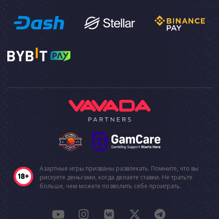
Азартные игры призваны развлекать. Помните, что вы
рискуете деньгами, когда делаете ставки. Не тратьте
больше, чем можете позволить себе проиграть.