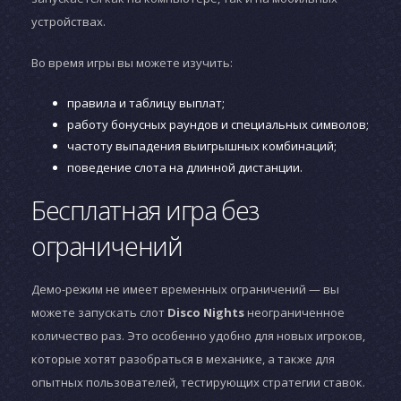
устройствах.
Во время игры вы можете изучить:
правила и таблицу выплат;
работу бонусных раундов и специальных символов;
частоту выпадения выигрышных комбинаций;
поведение слота на длинной дистанции.
Бесплатная игра без
ограничений
Демо-режим не имеет временных ограничений — вы
можете запускать слот
Disco Nights
неограниченное
количество раз. Это особенно удобно для новых игроков,
которые хотят разобраться в механике, а также для
опытных пользователей, тестирующих стратегии ставок.