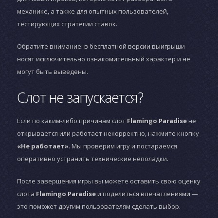
механике, а также для опытных пользователей,
тестирующих стратегии ставок.
Обратите внимание: в бесплатной версии выигрыши
носят исключительно ознакомительный характер и не
могут быть выведены.
Слот не запускается?
Если по каким-либо причинам слот
Flamingo Paradise
не
открывается или работает некорректно, нажмите кнопку
«Не работает»
. Мы проверим игру и постараемся
оперативно устранить технические неполадки.
После завершения игры вы можете оставить свою оценку
слота
Flamingo Paradise
и поделиться впечатлениями —
это поможет другим пользователям сделать выбор.