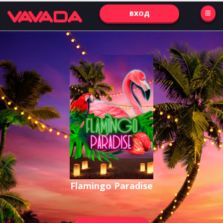
ВХОД
Flamingo Paradise