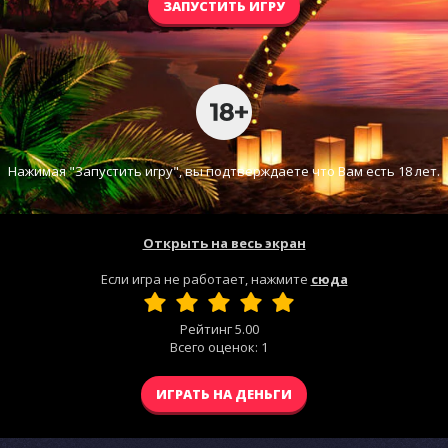
ЗАПУСТИТЬ ИГРУ
Нажимая "Запустить игру", вы подтверждаете что Вам есть 18 лет.
Открыть на весь экран
Если игра не работает, нажмите
сюда
Рейтинг
5.00
Всего оценок:
1
ИГРАТЬ НА ДЕНЬГИ