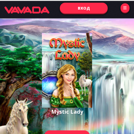
ВХОД
Mystic Lady