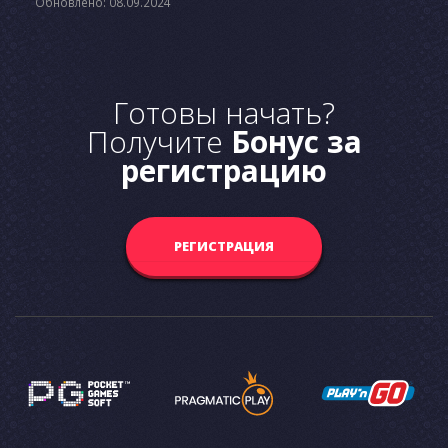
Обновлено:
08.09.2024
Готовы начать?
Получите
Бонус за
регистрацию
РЕГИСТРАЦИЯ