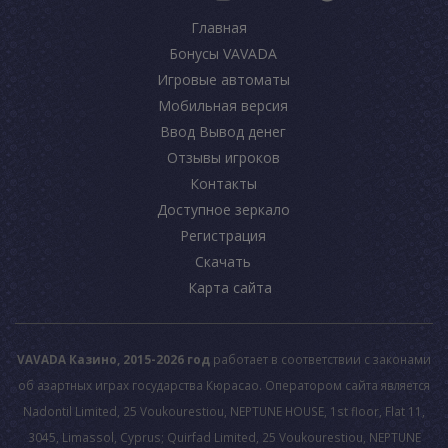
Главная
Бонусы VAVADA
Игровые автоматы
Мобильная версия
Ввод Вывод денег
Отзывы игроков
Контакты
Доступное зеркало
Регистрация
Скачать
Карта сайта
VAVADA Казино, 2015-2026 год
работает в соответствии с законами
об азартных играх государства Кюрасао. Оператором сайта является
Nadontil Limited, 25 Voukourestiou, NEPTUNE HOUSE, 1st floor, Flat 11,
3045, Limassol, Cyprus; Quirfad Limited, 25 Voukourestiou, NEPTUNE