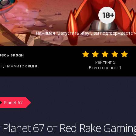
Нажимая "Запустить игру", вы подтверждаете ч
весь экран
Рейтинг
5
ет, нажмите
сюда
Всего оценок:
1
Planet 67
 Planet 67 от Red Rake Gami