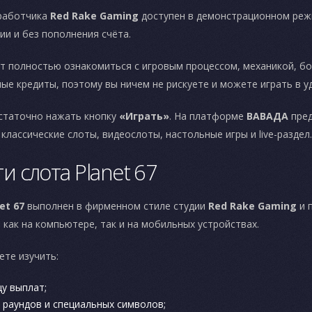
работчика
Red Rake Gaming
доступен в демонстрационном режи
ии и без пополнения счёта.
т полностью ознакомиться с игровым процессом, механикой, бо
ые кредиты, поэтому вы ничем не рискуете и можете играть в у
остаточно нажать кнопку
«Играть»
. На платформе
ВАВАДА
пред
классические слоты, видеослоты, настольные игры и live-раздел.
 слота Planet 67
et 67
выполнен в фирменном стиле студии
Red Rake Gaming
и 
 как на компьютере, так и на мобильных устройствах.
ете изучить:
цу выплат;
 раундов и специальных символов;