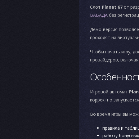
Слот
Planet 67
от раз
ВАВАДА
без регистрац
Демо-версия позволяе
проходят на виртуальн
Чтобы начать игру, д
провайдеров, включая 
Особенности
Игровой автомат
Plan
корректно запускается
Во время игры вы мож
правила и табли
работу бонусных