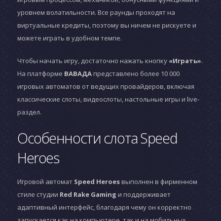
уровнем волатильности. Все раунды проходят на
виртуальные кредиты, поэтому вы ничем не рискуете и
можете играть в удобном темпе.
Чтобы начать игру, достаточно нажать кнопку
«Играть»
.
На платформе
ВАВАДА
представлено более 10 000
игровых автоматов от ведущих провайдеров, включая
классические слоты, видеослоты, настольные игры и live-
раздел.
Особенности слота Speed
Heroes
Игровой автомат
Speed Heroes
выполнен в фирменном
стиле студии
Red Rake Gaming
и поддерживает
адаптивный интерфейс, благодаря чему он корректно
запускается как на компьютере, так и на мобильных