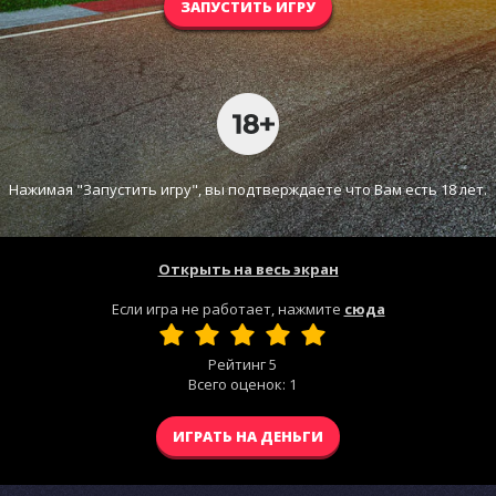
ЗАПУСТИТЬ ИГРУ
Нажимая "Запустить игру", вы подтверждаете что Вам есть 18 лет.
Открыть на весь экран
Если игра не работает, нажмите
сюда
Рейтинг
5
Всего оценок:
1
ИГРАТЬ НА ДЕНЬГИ