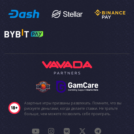
Азартные игры призваны развлекать. Помните, что вы
рискуете деньгами, когда делаете ставки. Не тратьте
больше, чем можете позволить себе проиграть.