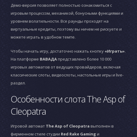
Демо-версия позволяет полностью ознакомиться с
игровым процессом, механикой, бонусными функциями и
уровнем волатильности. Все раунды проходят на
виртуальные кредиты, поэтому вы ничем не рискуете и
можете играть в удобном темпе.
Чтобы начать игру, достаточно нажать кнопку
«Играть»
.
На платформе
ВАВАДА
представлено более 10 000
игровых автоматов от ведущих провайдеров, включая
классические слоты, видеослоты, настольные игры и live-
раздел.
Особенности слота The Asp of
Cleopatra
Игровой автомат
The Asp of Cleopatra
выполнен в
фирменном стиле студии
Red Rake Gaming
и