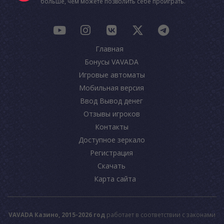
больше, чем можете позволить себе проиграть.
Главная
Бонусы VAVADA
Игровые автоматы
Мобильная версия
Ввод Вывод денег
Отзывы игроков
Контакты
Доступное зеркало
Регистрация
Скачать
Карта сайта
VAVADA Казино, 2015-2026 год
работает в соответствии с законами