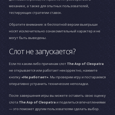
механике, а также для опытных пользователей,
тестирующих стратегии ставок.
Обратите внимание: в бесплатной версии выигрыши
носят исключительно ознакомительный характер и не
могут быть выведены.
Слот не запускается?
Если по каким-либо причинам слот
The Asp of Cleopatra
не открывается или работает некорректно, нажмите
кнопку
«Не работает»
. Мы проверим игру и постараемся
оперативно устранить технические неполадки.
После завершения игры вы можете оставить свою оценку
слота
The Asp of Cleopatra
и поделиться впечатлениями
— это поможет другим пользователям сделать выбор.