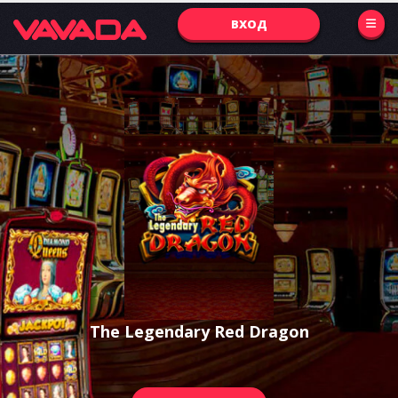
ВХОД
The Legendary Red Dragon