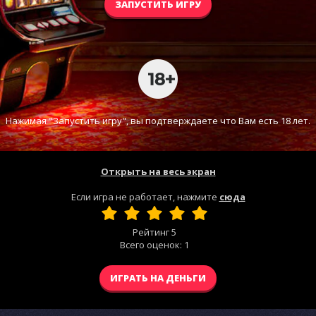
ЗАПУСТИТЬ ИГРУ
Нажимая "Запустить игру", вы подтверждаете что Вам есть 18 лет.
Открыть на весь экран
Если игра не работает, нажмите
сюда
Рейтинг
5
Всего оценок:
1
ИГРАТЬ НА ДЕНЬГИ