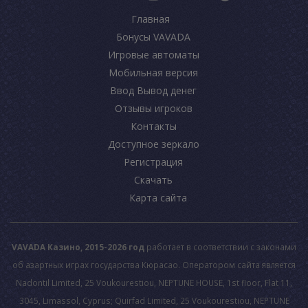
Главная
Бонусы VAVADA
Игровые автоматы
Мобильная версия
Ввод Вывод денег
Отзывы игроков
Контакты
Доступное зеркало
Регистрация
Скачать
Карта сайта
VAVADA Казино, 2015-2026 год
работает в соответствии с законами
об азартных играх государства Кюрасао. Оператором сайта является
Nadontil Limited, 25 Voukourestiou, NEPTUNE HOUSE, 1st floor, Flat 11,
3045, Limassol, Cyprus; Quirfad Limited, 25 Voukourestiou, NEPTUNE