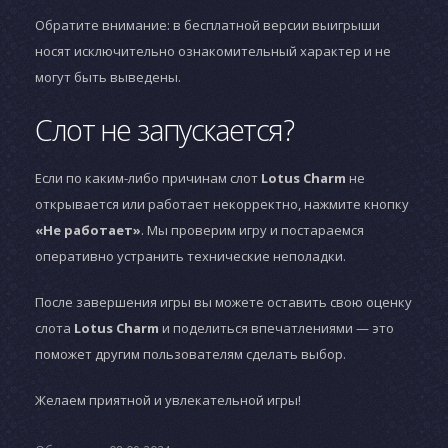
Обратите внимание: в бесплатной версии выигрыши
носят исключительно ознакомительный характер и не
могут быть выведены.
Слот не запускается?
Если по каким-либо причинам слот
Lotus Charm
не
открывается или работает некорректно, нажмите кнопку
«Не работает»
. Мы проверим игру и постараемся
оперативно устранить технические неполадки.
После завершения игры вы можете оставить свою оценку
слота
Lotus Charm
и поделиться впечатлениями — это
поможет другим пользователям сделать выбор.
Желаем приятной и увлекательной игры!