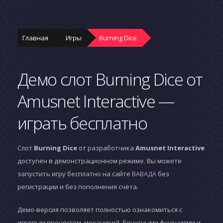
Главная
Игры
Burning Dice
Демо слот Burning Dice от
Amusnet Interactive —
играть бесплатно
Слот
Burning Dice
от разработчика
Amusnet Interactive
доступен в демонстрационном режиме. Вы можете
запустить игру бесплатно на сайте
ВАВАДА
без
регистрации и без пополнения счёта.
Демо-версия позволяет полностью ознакомиться с
игровым процессом, механикой, бонусными функциями и