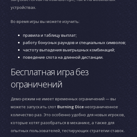
устройствах.
Во время игры вы можете изучить:
правила и таблицу выплат;
работу бонусных раундов и специальных символов;
частоту выпадения выигрышных комбинаций;
поведение слота на длинной дистанции.
Бесплатная игра без
ограничений
Демо-режим не имеет временных ограничений — вы
можете запускать слот
Burning Dice
неограниченное
количество раз. Это особенно удобно для новых игроков,
которые хотят разобраться в механике, а также для
опытных пользователей, тестирующих стратегии ставок.