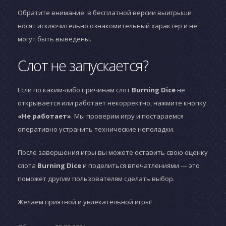
Обратите внимание: в бесплатной версии выигрыши
носят исключительно ознакомительный характер и не
могут быть выведены.
Слот не запускается?
Если по каким-либо причинам слот
Burning Dice
не
открывается или работает некорректно, нажмите кнопку
«Не работает»
. Мы проверим игру и постараемся
оперативно устранить технические неполадки.
После завершения игры вы можете оставить свою оценку
слота
Burning Dice
и поделиться впечатлениями — это
поможет другим пользователям сделать выбор.
Желаем приятной и увлекательной игры!