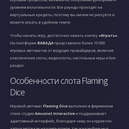
уровнем волатильности. Все раунды проходят на
виртуальные кредиты, поэтому вы ничем не рискуете и
можете играть в удобном темпе.
Чтобы начать игру, достаточно нажать кнопку
«Играть»
.
На платформе
ВАВАДА
представлено более 10 000
игровых автоматов от ведущих провайдеров, включая
классические слоты, видеослоты, настольные игры и live-
раздел.
Особенности слота Flaming
Dice
Игровой автомат
Flaming Dice
выполнен в фирменном
стиле студии
Amusnet Interactive
и поддерживает
адаптивный интерфейс, благодаря чему он корректно
запускается как на компьютере, так и на мобильных