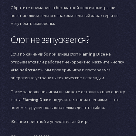
Обратите внимание: в бесплатной версии выигрыши
носят исключительно ознакомительный характер и не
могут быть выведены.
Слот не запускается?
Если по каким-либо причинам слот
Flaming Dice
не
открывается или работает некорректно, нажмите кнопку
«Не работает»
. Мы проверим игру и постараемся
оперативно устранить технические неполадки.
После завершения игры вы можете оставить свою оценку
слота
Flaming Dice
и поделиться впечатлениями — это
поможет другим пользователям сделать выбор.
Желаем приятной и увлекательной игры!