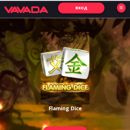
ВХОД
Flaming Dice