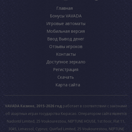
Главная
Бонусы VAVADA
Игровые автоматы
Мобильная версия
Ввод Вывод денег
Отзывы игроков
Контакты
Доступное зеркало
Регистрация
Скачать
Карта сайта
VAVADA Казино, 2015-2026 год
работает в соответствии с законами
об азартных играх государства Кюрасао. Оператором сайта является
Nadontil Limited, 25 Voukourestiou, NEPTUNE HOUSE, 1st floor, Flat 11,
3045, Limassol, Cyprus; Quirfad Limited, 25 Voukourestiou, NEPTUNE