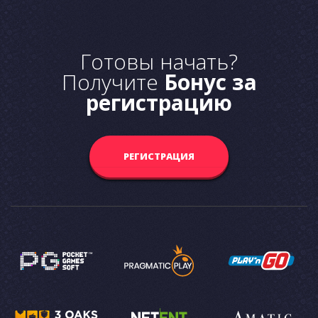
Готовы начать?
Получите
Бонус за
регистрацию
РЕГИСТРАЦИЯ