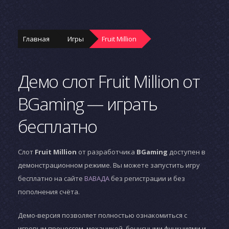
Главная
Игры
Fruit Million
Демо слот Fruit Million от
BGaming — играть
бесплатно
Слот
Fruit Million
от разработчика
BGaming
доступен в
демонстрационном режиме. Вы можете запустить игру
бесплатно на сайте
ВАВАДА
без регистрации и без
пополнения счёта.
Демо-версия позволяет полностью ознакомиться с
игровым процессом, механикой, бонусными функциями и