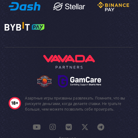
Азартные игры призваны развлекать. Помните, что вы
рискуете деньгами, когда делаете ставки. Не тратьте
больше, чем можете позволить себе проиграть.