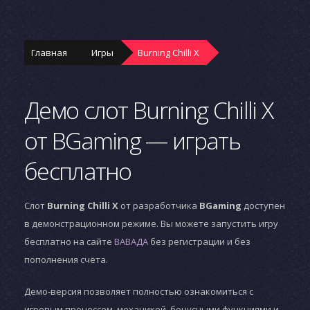
Главная
Игры
Burning Chilli X
Демо слот Burning Chilli X
от BGaming — играть
бесплатно
Слот
Burning Chilli X
от разработчика
BGaming
доступен
в демонстрационном режиме. Вы можете запустить игру
бесплатно на сайте
ВАВАДА
без регистрации и без
пополнения счёта.
Демо-версия позволяет полностью ознакомиться с
игровым процессом, механикой, бонусными функциями и