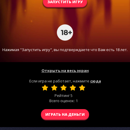
ЗАПУСТИТЬ ИГРУ
Нажимая "Запустить игру", вы подтверждаете что Вам есть 18 лет.
Открыть на весь экран
Если игра не работает, нажмите
сюда
Рейтинг
5
Всего оценок:
1
ИГРАТЬ НА ДЕНЬГИ