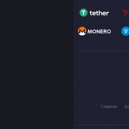
Главная
Б