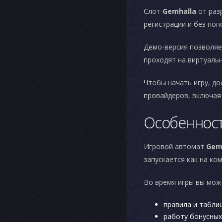
Слот
Gemhalla
от раз
регистрации и без поп
Демо-версия позволяе
проходят на виртуальн
Чтобы начать игру, д
провайдеров, включая 
Особенност
Игровой автомат
Gem
запускается как на ко
Во время игры вы мож
правила и табли
работу бонусных