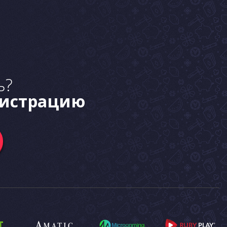
ь?
гистрацию