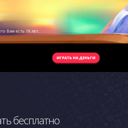
то Вам есть 18 лет.
ИГРАТЬ НА ДЕНЬГИ
ать бесплатно