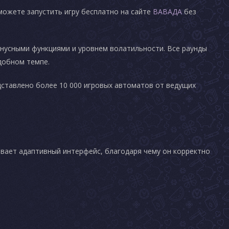
ожете запустить игру бесплатно на сайте
ВАВАДА
без
нусными функциями и уровнем волатильности. Все раунды
добном темпе.
ставлено более 10 000 игровых автоматов от ведущих
вает адаптивный интерфейс, благодаря чему он корректно