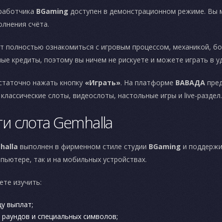
работчика
BGaming
доступен в демонстрационном режиме. Вы м
олнения счёта.
т полностью ознакомиться с игровым процессом, механикой, бо
ые кредиты, поэтому вы ничем не рискуете и можете играть в у
остаточно нажать кнопку
«Играть»
. На платформе
ВАВАДА
пред
классические слоты, видеослоты, настольные игры и live-раздел.
и слота Gemhalla
halla
выполнен в фирменном стиле студии
BGaming
и поддержи
мпьютере, так и на мобильных устройствах.
ете изучить:
цу выплат;
 раундов и специальных символов;