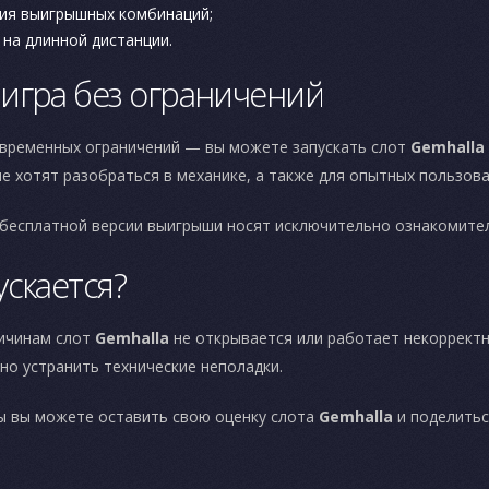
ия выигрышных комбинаций;
 на длинной дистанции.
 игра без ограничений
временных ограничений — вы можете запускать слот
Gemhalla
е хотят разобраться в механике, а также для опытных пользова
 бесплатной версии выигрыши носят исключительно ознакомител
ускается?
ричинам слот
Gemhalla
не открывается или работает некоррект
но устранить технические неполадки.
ы вы можете оставить свою оценку слота
Gemhalla
и поделитьс