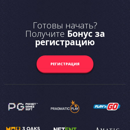
Готовы начать?
Получите
Бонус за
регистрацию
РЕГИСТРАЦИЯ