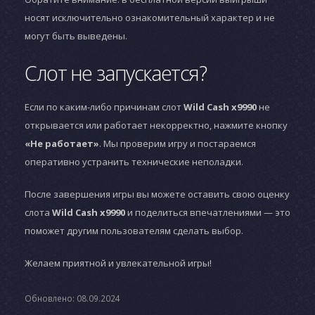
носят исключительно ознакомительный характер и не
могут быть выведены.
Слот не запускается?
Если по каким-либо причинам слот
Wild Cash x9990
не
открывается или работает некорректно, нажмите кнопку
«Не работает»
. Мы проверим игру и постараемся
оперативно устранить технические неполадки.
После завершения игры вы можете оставить свою оценку
слота
Wild Cash x9990
и поделиться впечатлениями — это
поможет другим пользователям сделать выбор.
Желаем приятной и увлекательной игры!
Обновлено:
08.09.2024