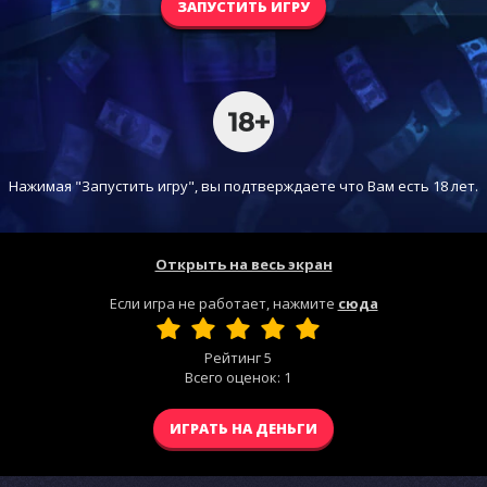
ЗАПУСТИТЬ ИГРУ
Нажимая "Запустить игру", вы подтверждаете что Вам есть 18 лет.
Открыть на весь экран
Если игра не работает, нажмите
сюда
Рейтинг
5
Всего оценок:
1
ИГРАТЬ НА ДЕНЬГИ