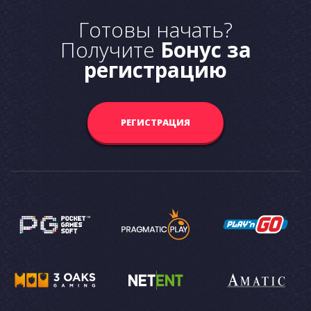
Готовы начать?
Получите
Бонус за
регистрацию
РЕГИСТРАЦИЯ