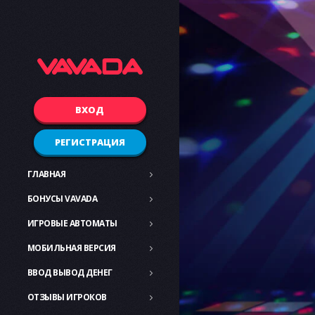
ВХОД
РЕГИСТРАЦИЯ
ГЛАВНАЯ
БОНУСЫ VAVADA
ИГРОВЫЕ АВТОМАТЫ
МОБИЛЬНАЯ ВЕРСИЯ
ВВОД ВЫВОД ДЕНЕГ
ОТЗЫВЫ ИГРОКОВ