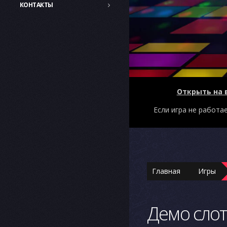
КОНТАКТЫ
Открыть на 
Если игра не работа
Главная
Игры
Демо слот