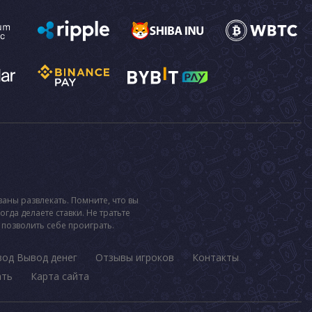
аны развлекать. Помните, что вы
огда делаете ставки. Не тратьте
позволить себе проиграть.
вод Вывод денег
Отзывы игроков
Контакты
ать
Карта сайта