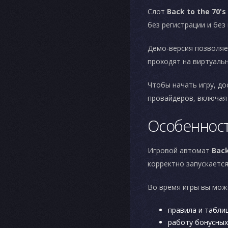
Слот
Back to the 70's
без регистрации и без
Демо-версия позволяе
проходят на виртуальн
Чтобы начать игру, д
провайдеров, включая 
Особенности
Игровой автомат
Back
корректно запускается
Во время игры вы мож
правила и табли
работу бонусных