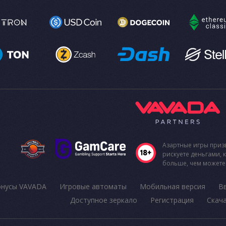
Азартные игры призв
рискуете деньгами, к
больше, чем можете 
онусы VAVADA
Игровые автоматы
Мобильная версия
В
Доступное зеркало
Регистрация
Скач