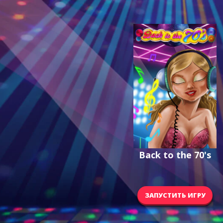
Back to the 70's
ЗАПУСТИТЬ ИГРУ