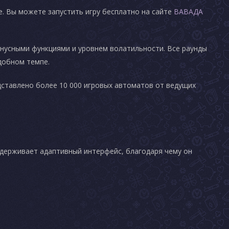
. Вы можете запустить игру бесплатно на сайте
ВАВАДА
нусными функциями и уровнем волатильности. Все раунды
добном темпе.
ставлено более 10 000 игровых автоматов от ведущих
держивает адаптивный интерфейс, благодаря чему он