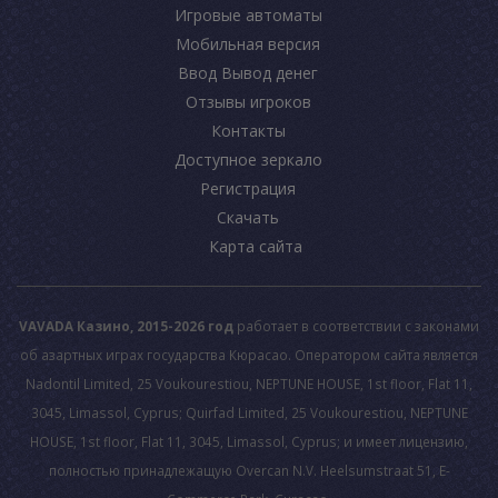
Игровые автоматы
Мобильная версия
Ввод Вывод денег
Отзывы игроков
Контакты
Доступное зеркало
Регистрация
Скачать
Карта сайта
VAVADA Казино, 2015-2026 год
работает в соответствии с законами
об азартных играх государства Кюрасао. Оператором сайта является
Nadontil Limited, 25 Voukourestiou, NEPTUNE HOUSE, 1st floor, Flat 11,
3045, Limassol, Cyprus; Quirfad Limited, 25 Voukourestiou, NEPTUNE
HOUSE, 1st floor, Flat 11, 3045, Limassol, Cyprus; и имеет лицензию,
полностью принадлежащую Overcan N.V. Heelsumstraat 51, E-