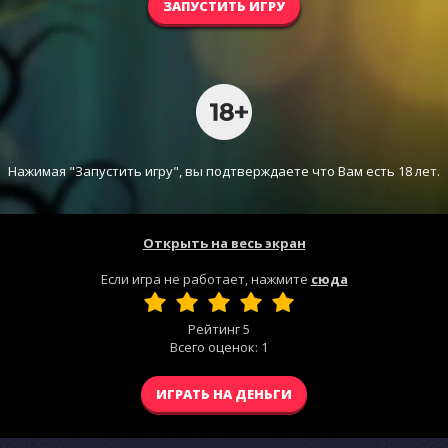
ЗАПУСТИТЬ ИГРУ
Нажимая "Запустить игру", вы подтверждаете что Вам есть 18 лет.
Открыть на весь экран
Если игра не работает, нажмите
сюда
Рейтинг
5
Всего оценок:
1
ИГРАТЬ НА ДЕНЬГИ