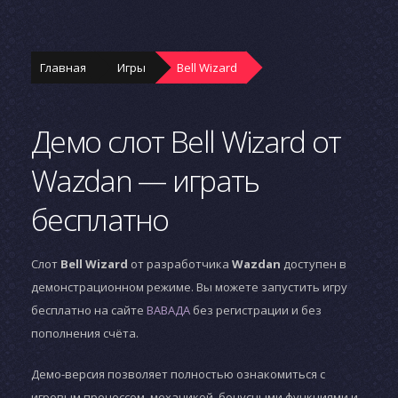
Главная
Игры
Bell Wizard
Демо слот Bell Wizard от
Wazdan — играть
бесплатно
Слот
Bell Wizard
от разработчика
Wazdan
доступен в
демонстрационном режиме. Вы можете запустить игру
бесплатно на сайте
ВАВАДА
без регистрации и без
пополнения счёта.
Демо-версия позволяет полностью ознакомиться с
игровым процессом, механикой, бонусными функциями и