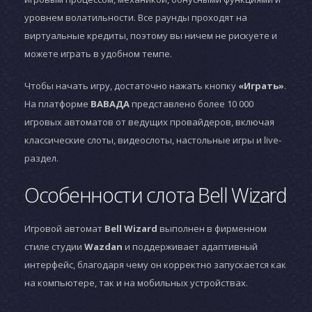
уровнем волатильности. Все раунды проходят на
виртуальные кредиты, поэтому вы ничем не рискуете и
можете играть в удобном темпе.
Чтобы начать игру, достаточно нажать кнопку
«Играть»
.
На платформе
ВАВАДА
представлено более 10 000
игровых автоматов от ведущих провайдеров, включая
классические слоты, видеослоты, настольные игры и live-
раздел.
Особенности слота Bell Wizard
Игровой автомат
Bell Wizard
выполнен в фирменном
стиле студии
Wazdan
и поддерживает адаптивный
интерфейс, благодаря чему он корректно запускается как
на компьютере, так и на мобильных устройствах.