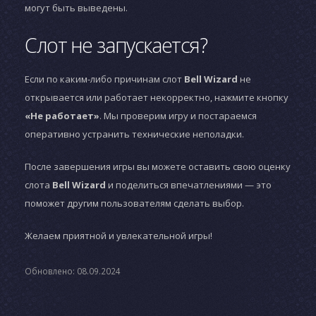
могут быть выведены.
Слот не запускается?
Если по каким-либо причинам слот
Bell Wizard
не
открывается или работает некорректно, нажмите кнопку
«Не работает»
. Мы проверим игру и постараемся
оперативно устранить технические неполадки.
После завершения игры вы можете оставить свою оценку
слота
Bell Wizard
и поделиться впечатлениями — это
поможет другим пользователям сделать выбор.
Желаем приятной и увлекательной игры!
Обновлено:
08.09.2024