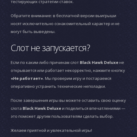
тестирующих стратегии ставок.
Обратите внимание: в бесплатной версии выигрыши
носят исключительно ознакомительный характер и не
могут быть выведены.
Слот не запускается?
Если по каким-либо причинам слот
Black Hawk Deluxe
не
открывается или работает некорректно, нажмите кнопку
«Не работает»
. Мы проверим игру и постараемся
оперативно устранить технические неполадки.
После завершения игры вы можете оставить свою оценку
слота
Black Hawk Deluxe
и поделиться впечатлениями —
это поможет другим пользователям сделать выбор.
Желаем приятной и увлекательной игры!