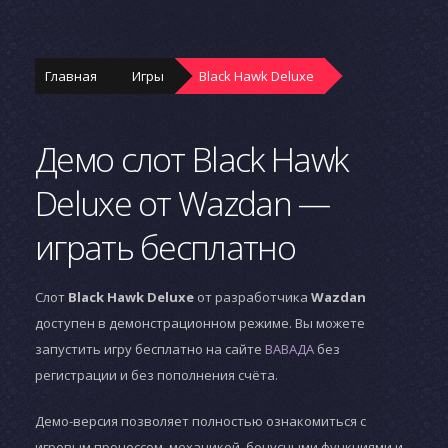
Главная
Игры
Black Hawk Deluxe
Демо слот Black Hawk
Deluxe от Wazdan —
играть бесплатно
Слот
Black Hawk Deluxe
от разработчика
Wazdan
доступен в демонстрационном режиме. Вы можете
запустить игру бесплатно на сайте
ВАВАДА
без
регистрации и без пополнения счёта.
Демо-версия позволяет полностью ознакомиться с
игровым процессом, механикой, бонусными функциями и