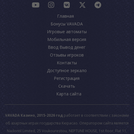
Главная
Бонусы VAVADA
Игровые автоматы
Мобильная версия
Ввод Вывод денег
Отзывы игроков
Контакты
Доступное зеркало
Регистрация
Скачать
Карта сайта
VAVADA Казино, 2015-2026 год
работает в соответствии с законами
об азартных играх государства Кюрасао. Оператором сайта является
Nadontil Limited, 25 Voukourestiou, NEPTUNE HOUSE, 1st floor, Flat 11,