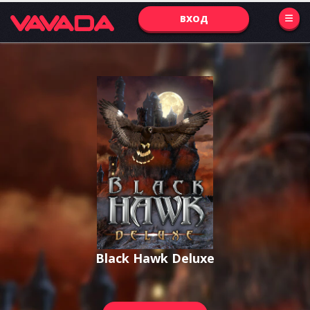
ВХОД
Black Hawk Deluxe