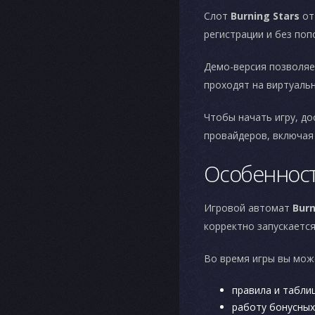
Слот
Burning Stars
от
регистрации и без поп
Демо-версия позволяе
проходят на виртуальн
Чтобы начать игру, д
провайдеров, включая 
Особенности
Игровой автомат
Burn
корректно запускается
Во время игры вы мож
правила и табли
работу бонусных