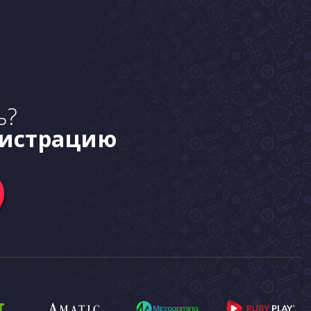
ь?
гистрацию