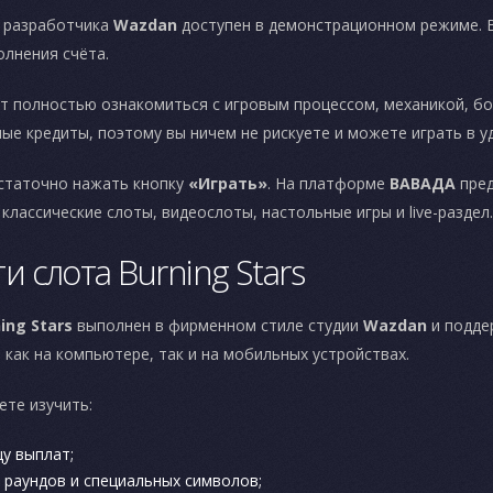
 разработчика
Wazdan
доступен в демонстрационном режиме. В
олнения счёта.
т полностью ознакомиться с игровым процессом, механикой, бо
ые кредиты, поэтому вы ничем не рискуете и можете играть в у
остаточно нажать кнопку
«Играть»
. На платформе
ВАВАДА
пред
классические слоты, видеослоты, настольные игры и live-раздел.
 слота Burning Stars
ing Stars
выполнен в фирменном стиле студии
Wazdan
и подде
 как на компьютере, так и на мобильных устройствах.
ете изучить:
цу выплат;
 раундов и специальных символов;