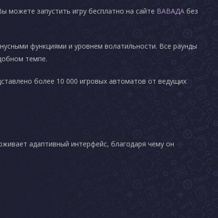
ы можете запустить игру бесплатно на сайте
ВАВАДА
без
нусными функциями и уровнем волатильности. Все раунды
добном темпе.
ставлено более 10 000 игровых автоматов от ведущих
рживает адаптивный интерфейс, благодаря чему он