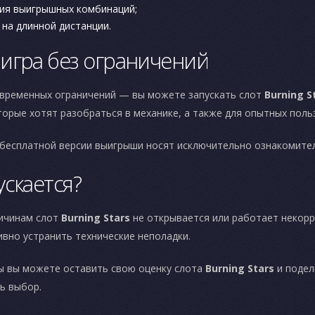
ия выигрышных комбинаций;
 на длинной дистанции.
 игра без ограничений
временных ограничений — вы можете запускать слот
Burning S
торые хотят разобраться в механике, а также для опытных поль
 бесплатной версии выигрыши носят исключительно ознакомител
ускается?
ричинам слот
Burning Stars
не открывается или работает некор
ивно устранить технические неполадки.
ы вы можете оставить свою оценку слота
Burning Stars
и подел
ь выбор.