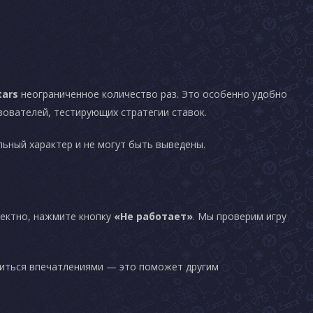
tars
неограниченное количество раз. Это особенно удобно
зователей, тестирующих стратегии ставок.
ьный характер и не могут быть выведены.
ректно, нажмите кнопку
«Не работает»
. Мы проверим игру
иться впечатлениями — это поможет другим