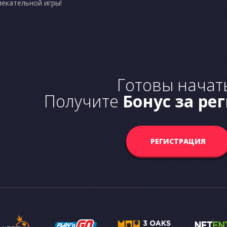
лекательной игры!
Готовы начат
Получите
Бонус за ре
РЕГИСТРАЦИЯ