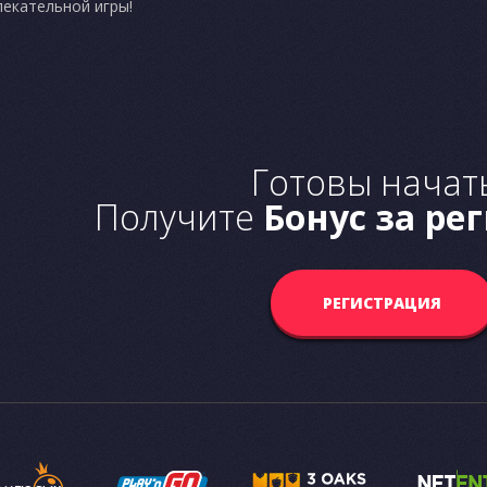
лекательной игры!
Готовы начат
Получите
Бонус за ре
РЕГИСТРАЦИЯ