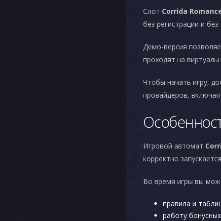
Слот
Corrida Romanc
без регистрации и без
Демо-версия позволяе
проходят на виртуальн
Чтобы начать игру, д
провайдеров, включая 
Особенност
Игровой автомат
Cor
корректно запускается
Во время игры вы мож
правила и табли
работу бонусных