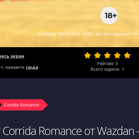
Нажимая "Запустить игру", вы подтверждаете ч
весь экран
Рейтинг
5
ет, нажмите
сюда
Всего оценок:
1
Corrida Romance
 Corrida Romance от Wazdan