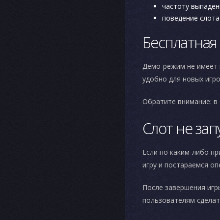
частоту выпаден
поведение слота
Бесплатная
Демо-режим не имеет 
удобно для новых игро
Обратите внимание: в
Слот не зап
Если по каким-либо п
игру и постараемся оп
После завершения игр
пользователям сделат