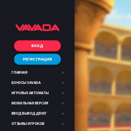
ВХОД
РЕГИСТРАЦИЯ
ГЛАВНАЯ
БОНУСЫ VAVADA
ИГРОВЫЕ АВТОМАТЫ
МОБИЛЬНАЯ ВЕРСИЯ
ВВОД ВЫВОД ДЕНЕГ
ОТЗЫВЫ ИГРОКОВ