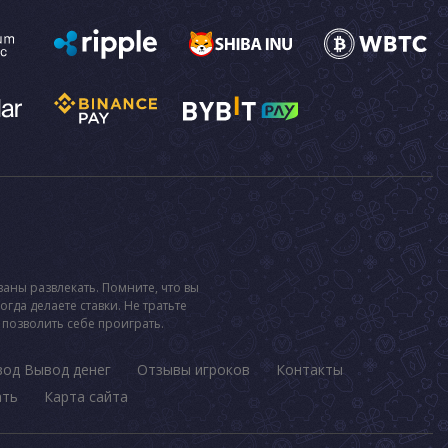
аны развлекать. Помните, что вы
огда делаете ставки. Не тратьте
позволить себе проиграть.
вод Вывод денег
Отзывы игроков
Контакты
ать
Карта сайта