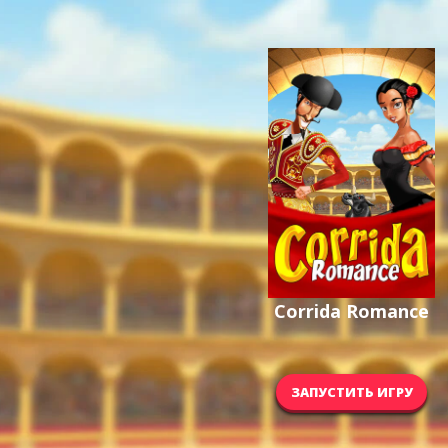
Corrida Romance
ЗАПУСТИТЬ ИГРУ