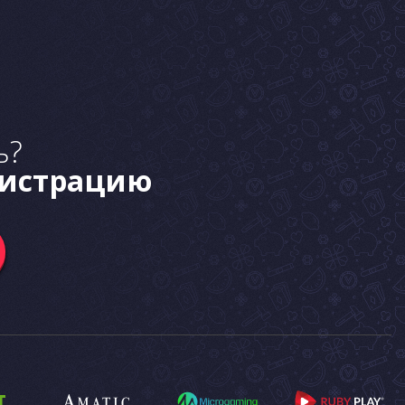
ь?
гистрацию