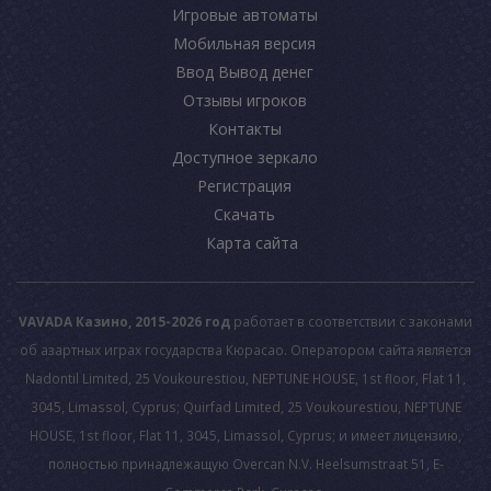
Игровые автоматы
Мобильная версия
Ввод Вывод денег
Отзывы игроков
Контакты
Доступное зеркало
Регистрация
Скачать
Карта сайта
VAVADA Казино, 2015-2026 год
работает в соответствии с законами
об азартных играх государства Кюрасао. Оператором сайта является
Nadontil Limited, 25 Voukourestiou, NEPTUNE HOUSE, 1st floor, Flat 11,
3045, Limassol, Cyprus; Quirfad Limited, 25 Voukourestiou, NEPTUNE
HOUSE, 1st floor, Flat 11, 3045, Limassol, Cyprus; и имеет лицензию,
полностью принадлежащую Overcan N.V. Heelsumstraat 51, E-