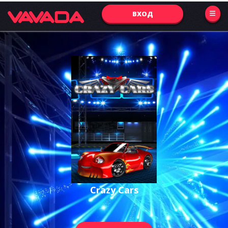
ВХОД
Crazy Cars