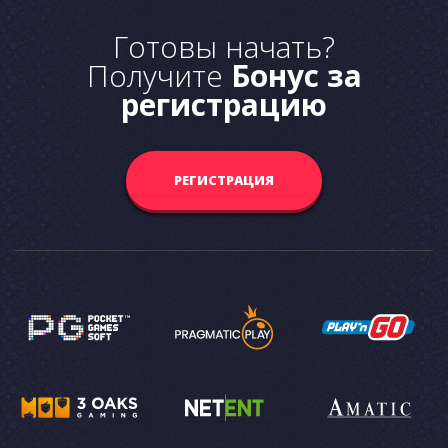
Готовы начать?
Получите
Бонус за
регистрацию
РЕГИСТРАЦИЯ