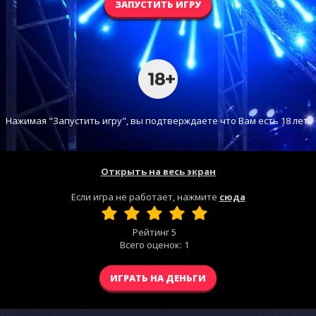
ЗАПУСТИТЬ ИГРУ
Нажимая "Запустить игру", вы подтверждаете что Вам есть 18 лет.
Открыть на весь экран
Если игра не работает, нажмите
сюда
Рейтинг
5
Всего оценок:
1
ИГРАТЬ НА ДЕНЬГИ