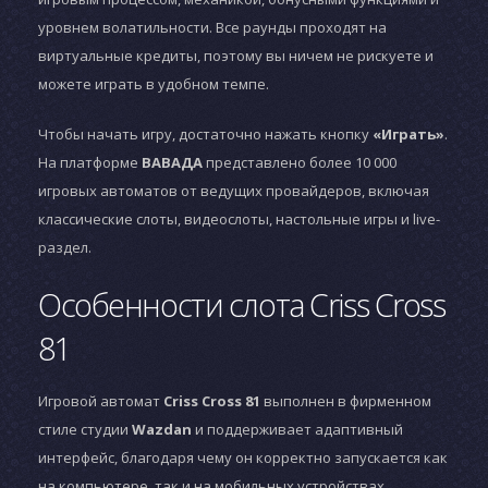
уровнем волатильности. Все раунды проходят на
виртуальные кредиты, поэтому вы ничем не рискуете и
можете играть в удобном темпе.
Чтобы начать игру, достаточно нажать кнопку
«Играть»
.
На платформе
ВАВАДА
представлено более 10 000
игровых автоматов от ведущих провайдеров, включая
классические слоты, видеослоты, настольные игры и live-
раздел.
Особенности слота Criss Cross
81
Игровой автомат
Criss Cross 81
выполнен в фирменном
стиле студии
Wazdan
и поддерживает адаптивный
интерфейс, благодаря чему он корректно запускается как
на компьютере, так и на мобильных устройствах.