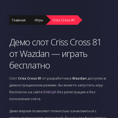
Главная
Игры
Criss Cross 81
Демо слот Criss Cross 81
от Wazdan — играть
бесплатно
Слот
Criss Cross 81
от разработчика
Wazdan
доступен в
демонстрационном режиме. Вы можете запустить игру
бесплатно на сайте
ВАВАДА
без регистрации и без
пополнения счёта.
Демо-версия позволяет полностью ознакомиться с
игровым процессом, механикой, бонусными функциями и