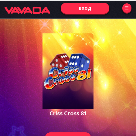
ВХОД
Criss Cross 81