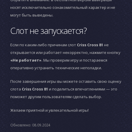
носят исключительно ознакомительный характер и не
могут быть выведены.
Слот не запускается?
Если по каким-либо причинам слот
Criss Cross 81
не
открывается или работает некорректно, нажмите кнопку
«Не работает»
. Мы проверим игру и постараемся
оперативно устранить технические неполадки.
После завершения игры вы можете оставить свою оценку
слота
Criss Cross 81
и поделиться впечатлениями — это
поможет другим пользователям сделать выбор.
Желаем приятной и увлекательной игры!
Обновлено:
08.09.2024