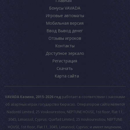
Главная
Бонусы VAVADA
Игровые автоматы
Мобильная версия
Ввод Вывод денег
Отзывы игроков
Контакты
Доступное зеркало
Регистрация
Скачать
Карта сайта
VAVADA Казино, 2015-2026 год
работает в соответствии с законами
об азартных играх государства Кюрасао. Оператором сайта является
Nadontil Limited, 25 Voukourestiou, NEPTUNE HOUSE, 1st floor, Flat 11,
3045, Limassol, Cyprus; Quirfad Limited, 25 Voukourestiou, NEPTUNE
HOUSE, 1st floor, Flat 11, 3045, Limassol, Cyprus; и имеет лицензию,