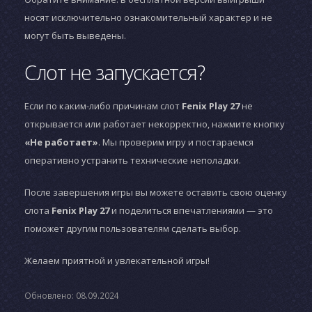
носят исключительно ознакомительный характер и не
могут быть выведены.
Слот не запускается?
Если по каким-либо причинам слот
Fenix Play 27
не
открывается или работает некорректно, нажмите кнопку
«Не работает»
. Мы проверим игру и постараемся
оперативно устранить технические неполадки.
После завершения игры вы можете оставить свою оценку
слота
Fenix Play 27
и поделиться впечатлениями — это
поможет другим пользователям сделать выбор.
Желаем приятной и увлекательной игры!
Обновлено:
08.09.2024