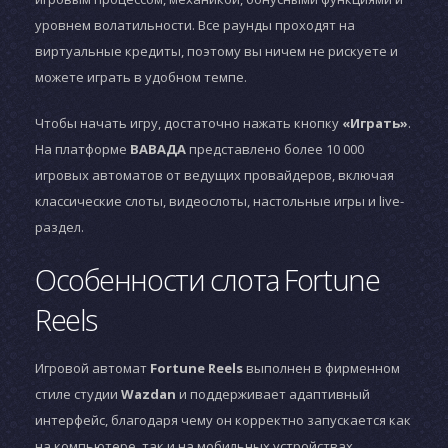
уровнем волатильности. Все раунды проходят на
виртуальные кредиты, поэтому вы ничем не рискуете и
можете играть в удобном темпе.
Чтобы начать игру, достаточно нажать кнопку
«Играть»
.
На платформе
ВАВАДА
представлено более 10 000
игровых автоматов от ведущих провайдеров, включая
классические слоты, видеослоты, настольные игры и live-
раздел.
Особенности слота Fortune
Reels
Игровой автомат
Fortune Reels
выполнен в фирменном
стиле студии
Wazdan
и поддерживает адаптивный
интерфейс, благодаря чему он корректно запускается как
на компьютере, так и на мобильных устройствах.