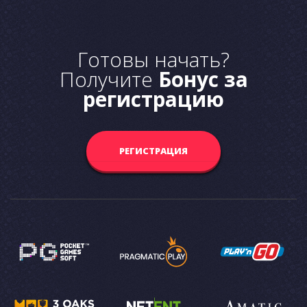
Готовы начать?
Получите
Бонус за
регистрацию
РЕГИСТРАЦИЯ