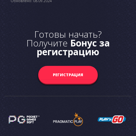
Обновлено:
08.09.2024
Готовы начать?
Получите
Бонус за
регистрацию
РЕГИСТРАЦИЯ