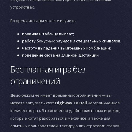
устройствах.
Во время игры вы можете изучить:
правила и таблицу выплат;
работу бонусных раундов и специальных символов;
частоту выпадения выигрышных комбинаций;
поведение слота на длинной дистанции.
Бесплатная игра без
ограничений
Демо-режим не имеет временных ограничений — вы
можете запускать слот
Highway To Hell
неограниченное
количество раз. Это особенно удобно для новых игроков,
которые хотят разобраться в механике, а также для
опытных пользователей, тестирующих стратегии ставок.