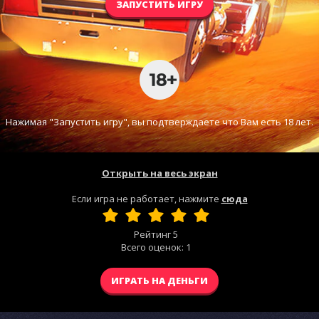
ЗАПУСТИТЬ ИГРУ
Нажимая "Запустить игру", вы подтверждаете что Вам есть 18 лет.
Открыть на весь экран
Если игра не работает, нажмите
сюда
Рейтинг
5
Всего оценок:
1
ИГРАТЬ НА ДЕНЬГИ