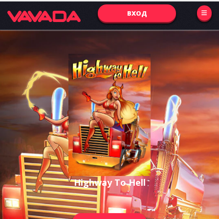
ВХОД
Highway To Hell