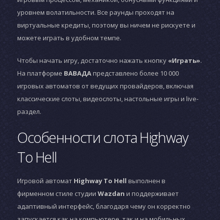
уровнем волатильности. Все раунды проходят на
виртуальные кредиты, поэтому вы ничем не рискуете и
можете играть в удобном темпе.
Чтобы начать игру, достаточно нажать кнопку
«Играть»
.
На платформе
ВАВАДА
представлено более 10 000
игровых автоматов от ведущих провайдеров, включая
классические слоты, видеослоты, настольные игры и live-
раздел.
Особенности слота Highway
To Hell
Игровой автомат
Highway To Hell
выполнен в
фирменном стиле студии
Wazdan
и поддерживает
адаптивный интерфейс, благодаря чему он корректно
запускается как на компьютере, так и на мобильных