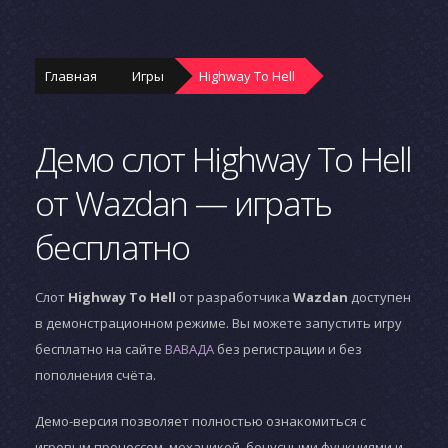
Главная
Игры
Highway To Hell
Демо слот Highway To Hell
от Wazdan — играть
бесплатно
Слот
Highway To Hell
от разработчика
Wazdan
доступен
в демонстрационном режиме. Вы можете запустить игру
бесплатно на сайте
ВАВАДА
без регистрации и без
пополнения счёта.
Демо-версия позволяет полностью ознакомиться с
игровым процессом, механикой, бонусными функциями и