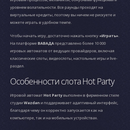
уровнем волатильности. Все раунды проходят на
виртуальные кредиты, поэтому вы ничем не рискуете и
можете играть в удобном темпе.
Чтобы начать игру, достаточно нажать кнопку
«Играть»
.
На платформе
ВАВАДА
представлено более 10 000
игровых автоматов от ведущих провайдеров, включая
классические слоты, видеослоты, настольные игры и live-
раздел.
Особенности слота Hot Party
Игровой автомат
Hot Party
выполнен в фирменном стиле
студии
Wazdan
и поддерживает адаптивный интерфейс,
благодаря чему он корректно запускается как на
компьютере, так и на мобильных устройствах.