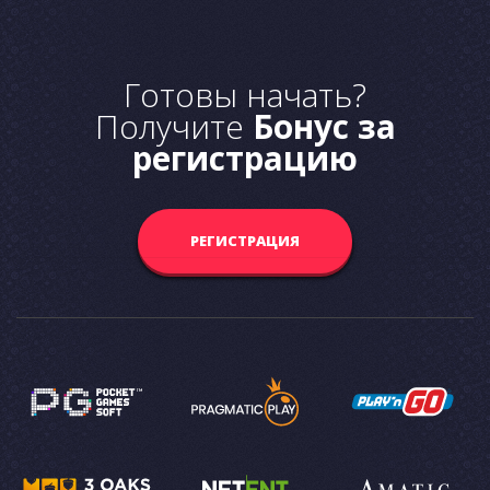
Готовы начать?
Получите
Бонус за
регистрацию
РЕГИСТРАЦИЯ