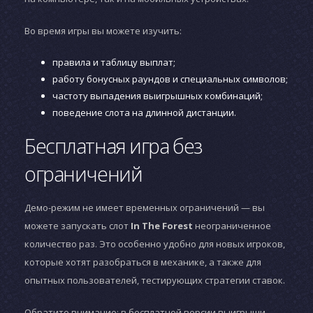
Во время игры вы можете изучить:
правила и таблицу выплат;
работу бонусных раундов и специальных символов;
частоту выпадения выигрышных комбинаций;
поведение слота на длинной дистанции.
Бесплатная игра без
ограничений
Демо-режим не имеет временных ограничений — вы
можете запускать слот
In The Forest
неограниченное
количество раз. Это особенно удобно для новых игроков,
которые хотят разобраться в механике, а также для
опытных пользователей, тестирующих стратегии ставок.
Обратите внимание: в бесплатной версии выигрыши