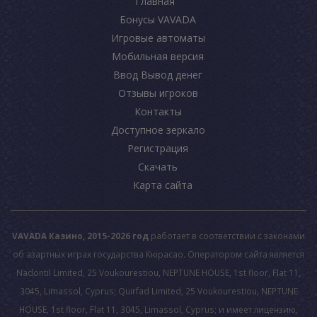
Главная
Бонусы VAVADA
Игровые автоматы
Мобильная версия
Ввод Вывод денег
Отзывы игроков
Контакты
Доступное зеркало
Регистрация
Скачать
Карта сайта
VAVADA Казино, 2015-2026 год
работает в соответствии с законами
об азартных играх государства Кюрасао. Оператором сайта является
Nadontil Limited, 25 Voukourestiou, NEPTUNE HOUSE, 1st floor, Flat 11,
3045, Limassol, Cyprus; Quirfad Limited, 25 Voukourestiou, NEPTUNE
HOUSE, 1st floor, Flat 11, 3045, Limassol, Cyprus; и имеет лицензию,