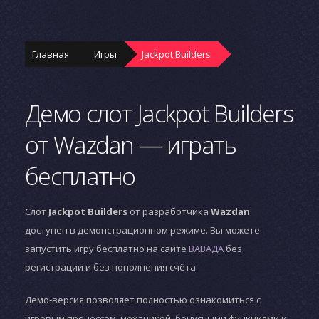
Главная
Игры
Jackpot Builders
Демо слот Jackpot Builders
от Wazdan — играть
бесплатно
Слот
Jackpot Builders
от разработчика
Wazdan
доступен в демонстрационном режиме. Вы можете
запустить игру бесплатно на сайте
ВАВАДА
без
регистрации и без пополнения счёта.
Демо-версия позволяет полностью ознакомиться с
игровым процессом, механикой, бонусными функциями и