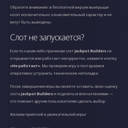
Обратите внимание: в бесплатной версии выигрыши
носят исключительно ознакомительный характер и не
могут быть выведены.
Слот не запускается?
Если по каким-либо причинам слот
Jackpot Builders
не
открывается или работает некорректно, нажмите кнопку
«Не работает»
. Мы проверим игру и постараемся
оперативно устранить технические неполадки.
После завершения игры вы можете оставить свою оценку
слота
Jackpot Builders
и поделиться впечатлениями —
это поможет другим пользователям сделать выбор.
Желаем приятной и увлекательной игры!