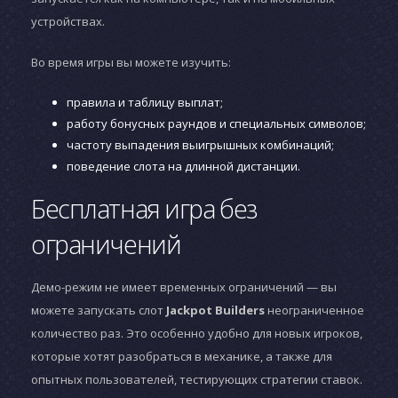
устройствах.
Во время игры вы можете изучить:
правила и таблицу выплат;
работу бонусных раундов и специальных символов;
частоту выпадения выигрышных комбинаций;
поведение слота на длинной дистанции.
Бесплатная игра без
ограничений
Демо-режим не имеет временных ограничений — вы
можете запускать слот
Jackpot Builders
неограниченное
количество раз. Это особенно удобно для новых игроков,
которые хотят разобраться в механике, а также для
опытных пользователей, тестирующих стратегии ставок.