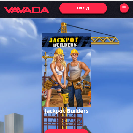
ВХОД
Jackpot Builders