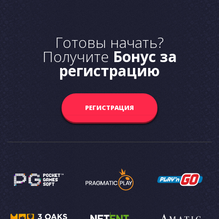
Готовы начать?
Получите
Бонус за
регистрацию
РЕГИСТРАЦИЯ