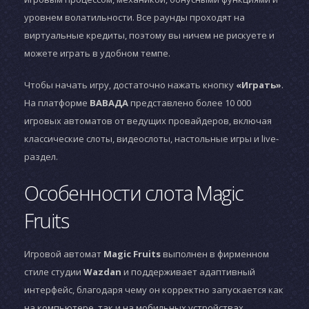
уровнем волатильности. Все раунды проходят на
виртуальные кредиты, поэтому вы ничем не рискуете и
можете играть в удобном темпе.
Чтобы начать игру, достаточно нажать кнопку
«Играть»
.
На платформе
ВАВАДА
представлено более 10 000
игровых автоматов от ведущих провайдеров, включая
классические слоты, видеослоты, настольные игры и live-
раздел.
Особенности слота Magic
Fruits
Игровой автомат
Magic Fruits
выполнен в фирменном
стиле студии
Wazdan
и поддерживает адаптивный
интерфейс, благодаря чему он корректно запускается как
на компьютере, так и на мобильных устройствах.