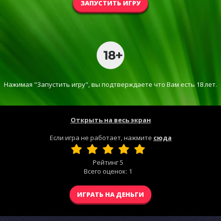
ЗАПУСТИТЬ ИГРУ
Нажимая "Запустить игру", вы подтверждаете что Вам есть 18 лет.
Открыть на весь экран
Если игра не работает, нажмите
сюда
Рейтинг
5
Всего оценок:
1
ИГРАТЬ НА ДЕНЬГИ