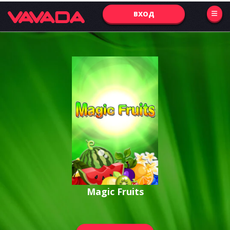
ВХОД
Magic Fruits