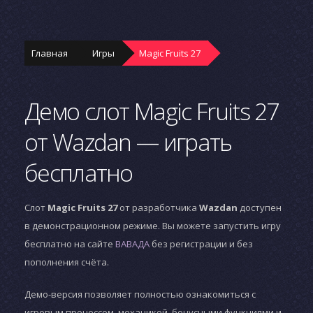
Главная
Игры
Magic Fruits 27
Демо слот Magic Fruits 27
от Wazdan — играть
бесплатно
Слот
Magic Fruits 27
от разработчика
Wazdan
доступен
в демонстрационном режиме. Вы можете запустить игру
бесплатно на сайте
ВАВАДА
без регистрации и без
пополнения счёта.
Демо-версия позволяет полностью ознакомиться с
игровым процессом, механикой, бонусными функциями и