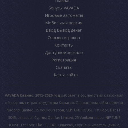
Главная
Бонусы VAVADA
Игровые автоматы
Мобильная версия
Ввод Вывод денег
Отзывы игроков
Контакты
Доступное зеркало
Регистрация
Скачать
Карта сайта
VAVADA Казино, 2015-2026 год
работает в соответствии с законами
об азартных играх государства Кюрасао. Оператором сайта является
Nadontil Limited, 25 Voukourestiou, NEPTUNE HOUSE, 1st floor, Flat 11,
3045, Limassol, Cyprus; Quirfad Limited, 25 Voukourestiou, NEPTUNE
HOUSE, 1st floor, Flat 11, 3045, Limassol, Cyprus; и имеет лицензию,