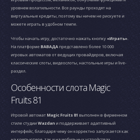
уровнем волатильности. Все раунды проходят на
виртуальные кредиты, поэтому вы ничем не рискуете и
можете играть в удобном темпе.
Чтобы начать игру, достаточно нажать кнопку
«Играть»
.
На платформе
ВАВАДА
представлено более 10 000
игровых автоматов от ведущих провайдеров, включая
классические слоты, видеослоты, настольные игры и live-
раздел.
Особенности слота Magic
Fruits 81
Игровой автомат
Magic Fruits 81
выполнен в фирменном
стиле студии
Wazdan
и поддерживает адаптивный
интерфейс, благодаря чему он корректно запускается как
на компьютере, так и на мобильных устройствах.