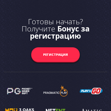
Готовы начать?
Получите
Бонус за
регистрацию
РЕГИСТРАЦИЯ