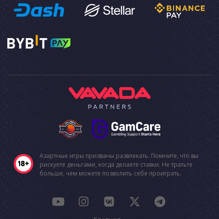
Азартные игры призваны развлекать. Помните, что вы
рискуете деньгами, когда делаете ставки. Не тратьте
больше, чем можете позволить себе проиграть.