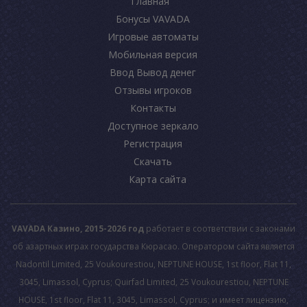
Главная
Бонусы VAVADA
Игровые автоматы
Мобильная версия
Ввод Вывод денег
Отзывы игроков
Контакты
Доступное зеркало
Регистрация
Скачать
Карта сайта
VAVADA Казино, 2015-2026 год
работает в соответствии с законами
об азартных играх государства Кюрасао. Оператором сайта является
Nadontil Limited, 25 Voukourestiou, NEPTUNE HOUSE, 1st floor, Flat 11,
3045, Limassol, Cyprus; Quirfad Limited, 25 Voukourestiou, NEPTUNE
HOUSE, 1st floor, Flat 11, 3045, Limassol, Cyprus; и имеет лицензию,