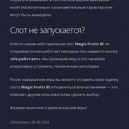
носят исключительно ознакомительный характер и не
могут быть выведены.
Слот не запускается?
Если по каким-либо причинам слот
Magic Fruits 81
не
открывается или работает некорректно, нажмите кнопку
«Не работает»
. Мы проверим игру и постараемся
оперативно устранить технические неполадки.
После завершения игры вы можете оставить свою оценку
слота
Magic Fruits 81
и поделиться впечатлениями — это
поможет другим пользователям сделать выбор.
Желаем приятной и увлекательной игры!
Обновлено:
08.09.2024