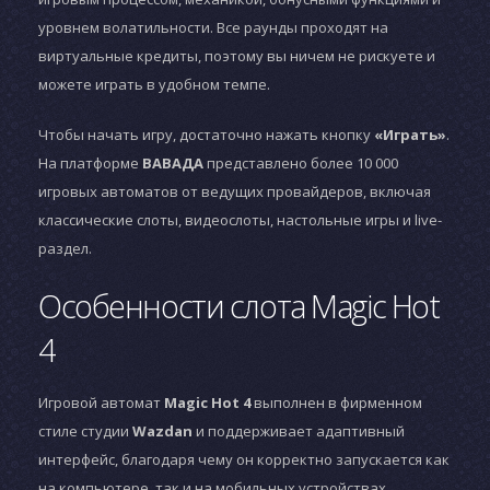
уровнем волатильности. Все раунды проходят на
виртуальные кредиты, поэтому вы ничем не рискуете и
можете играть в удобном темпе.
Чтобы начать игру, достаточно нажать кнопку
«Играть»
.
На платформе
ВАВАДА
представлено более 10 000
игровых автоматов от ведущих провайдеров, включая
классические слоты, видеослоты, настольные игры и live-
раздел.
Особенности слота Magic Hot
4
Игровой автомат
Magic Hot 4
выполнен в фирменном
стиле студии
Wazdan
и поддерживает адаптивный
интерфейс, благодаря чему он корректно запускается как
на компьютере, так и на мобильных устройствах.