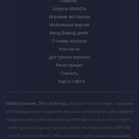
Главная
Бонусы VAVADA
Игровые автоматы
Мобильная версия
Ввод Вывод денег
Отзывы игроков
Контакты
Доступное зеркало
Регистрация
Скачать
Карта сайта
VAVADA Казино, 2015-2026 год
работает в соответствии с законами
об азартных играх государства Кюрасао. Оператором сайта является
Nadontil Limited, 25 Voukourestiou, NEPTUNE HOUSE, 1st floor, Flat 11,
3045, Limassol, Cyprus; Quirfad Limited, 25 Voukourestiou, NEPTUNE
HOUSE, 1st floor, Flat 11, 3045, Limassol, Cyprus; и имеет лицензию,