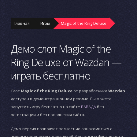
Главная
Игры
Magic of the Ring Deluxe
Демо слот Magic of the
Ring Deluxe от Wazdan —
играть бесплатно
Слот
Magic of the Ring Deluxe
от разработчика
Wazdan
доступен в демонстрационном режиме. Вы можете
запустить игру бесплатно на сайте
ВАВАДА
без
регистрации и без пополнения счёта.
Демо-версия позволяет полностью ознакомиться с
игровым процессом, механикой, бонусными функциями и