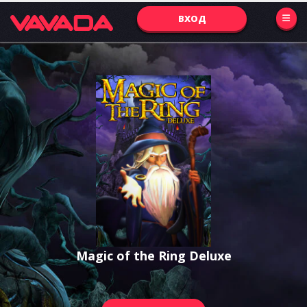
ВХОД
Magic of the Ring Deluxe