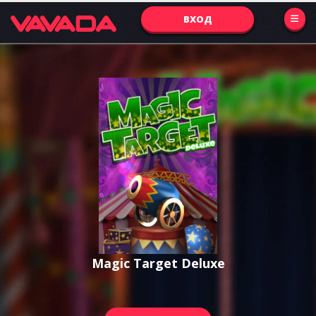
ВХОД
Magic Target Deluxe