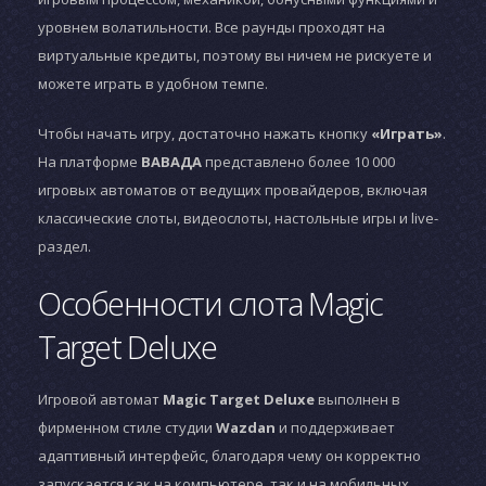
уровнем волатильности. Все раунды проходят на
виртуальные кредиты, поэтому вы ничем не рискуете и
можете играть в удобном темпе.
Чтобы начать игру, достаточно нажать кнопку
«Играть»
.
На платформе
ВАВАДА
представлено более 10 000
игровых автоматов от ведущих провайдеров, включая
классические слоты, видеослоты, настольные игры и live-
раздел.
Особенности слота Magic
Target Deluxe
Игровой автомат
Magic Target Deluxe
выполнен в
фирменном стиле студии
Wazdan
и поддерживает
адаптивный интерфейс, благодаря чему он корректно
запускается как на компьютере, так и на мобильных