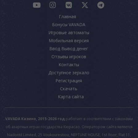
Главная
Бонусы VAVADA
Игровые автоматы
Мобильная версия
Ввод Вывод денег
Отзывы игроков
Контакты
Доступное зеркало
Регистрация
Скачать
Карта сайта
VAVADA Казино, 2015-2026 год
работает в соответствии с законами
об азартных играх государства Кюрасао. Оператором сайта является
Nadontil Limited, 25 Voukourestiou, NEPTUNE HOUSE, 1st floor, Flat 11,